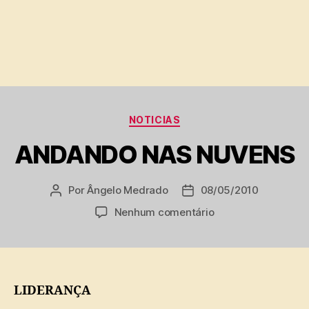
Categorias
NOTICIAS
ANDANDO NAS NUVENS
Por
Ângelo Medrado
08/05/2010
Autor
Data
do
de
em
Nenhum comentário
post
publicação
ANDANDO
NAS
NUVENS
LIDERANÇA