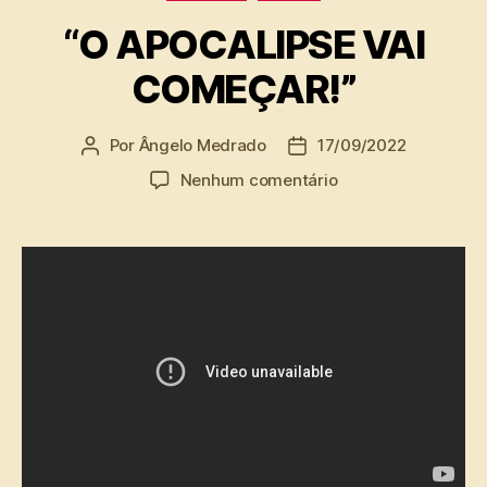
“O APOCALIPSE VAI
COMEÇAR!”
Por
Ângelo Medrado
17/09/2022
Autor
Data
do
de
em
Nenhum comentário
post
publicação
“O
APOCALIPSE
VAI
COMEÇAR!”