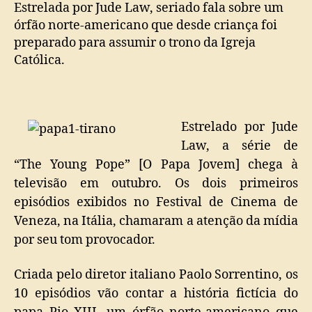
mostra
Estrelada por Jude Law, seriado fala sobre um
como
órfão norte-americano que desde criança foi
próximo
preparado para assumir o trono da Igreja
papa
Católica.
pode
ser
um
tirano
Estrelado por Jude
Law, a série de
“The Young Pope” [O Papa Jovem] chega à
televisão em outubro. Os dois primeiros
episódios exibidos no Festival de Cinema de
Veneza, na Itália, chamaram a atenção da mídia
por seu tom provocador.
Criada pelo diretor italiano Paolo Sorrentino, os
10 episódios vão contar a história fictícia do