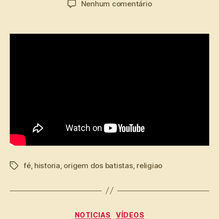
em
Nenhum comentário
post
publicação
A
verdadeira
origem
dos
“Batistas”
fé
,
historia
,
origem dos batistas
,
religiao
Tags
Categorias
NOTICIAS
VÍDEOS