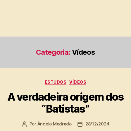
Categoria:
Vídeos
Categorias
ESTUDOS
VÍDEOS
A verdadeira origem dos
“Batistas”
Por
Ângelo Medrado
28/12/2024
Autor
Data
do
de