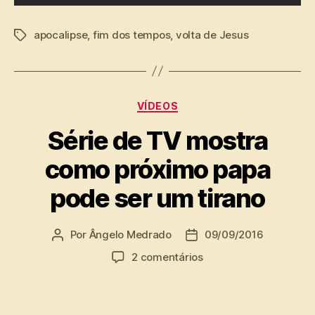
apocalipse
,
fim dos tempos
,
volta de Jesus
Tags
Categorias
VÍDEOS
Série de TV mostra
como próximo papa
pode ser um tirano
Por
Ângelo Medrado
09/09/2016
Autor
Data
do
de
em
2 comentários
post
publicação
Série
de
TV