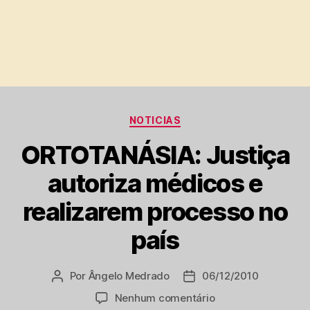
Categorias
NOTICIAS
ORTOTANÁSIA: Justiça
autoriza médicos e
realizarem processo no
país
Por
Ângelo Medrado
06/12/2010
Autor
Data
do
de
em
Nenhum comentário
post
publicação