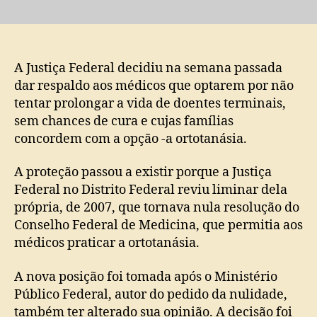
ORTOTANÁSIA:
Justiça
autoriza
médicos
e
A Justiça Federal decidiu na semana passada
realizarem
dar respaldo aos médicos que optarem por não
processo
tentar prolongar a vida de doentes terminais,
no
sem chances de cura e cujas famílias
país
concordem com a opção -a ortotanásia.
A proteção passou a existir porque a Justiça
Federal no Distrito Federal reviu liminar dela
própria, de 2007, que tornava nula resolução do
Conselho Federal de Medicina, que permitia aos
médicos praticar a ortotanásia.
A nova posição foi tomada após o Ministério
Público Federal, autor do pedido da nulidade,
também ter alterado sua opinião. A decisão foi