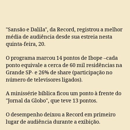
bate
Globo
e
fica
em
"Sansão e Dalila", da Record, registrou a melhor
primeiro
média de audiência desde sua estreia nesta
lugar
quinta-feira, 20.
no
Ibope
O programa marcou 14 pontos de Ibope –cada
ponto equivale a cerca de 60 mil residências na
Grande SP- e 26% de share (participação no
número de televisores ligados).
A minissérie bíblica ficou um ponto à frente do
"Jornal da Globo", que teve 13 pontos.
O desempenho deixou a Record em primeiro
lugar de audiência durante a exibição.