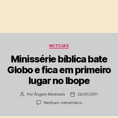
Categorias
NOTICIAS
Minissérie bíblica bate
Globo e fica em primeiro
lugar no Ibope
Por
Ângelo Medrado
24/01/2011
Autor
Data
do
de
em
Nenhum comentário
post
publicação
Minissérie
bíblica