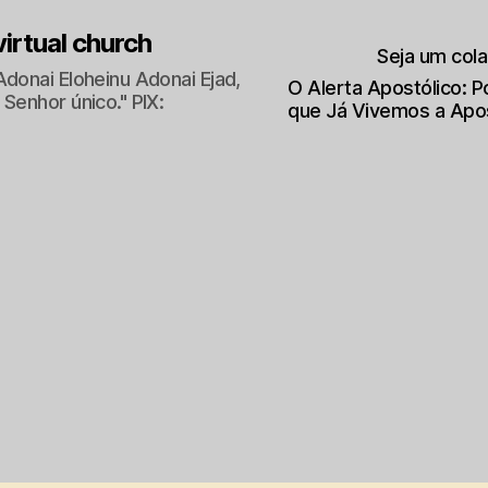
 virtual church
Seja um col
Adonai Eloheinu Adonai Ejad,
O Alerta Apostólico: 
Senhor único." PIX:
que Já Vivemos a Apo