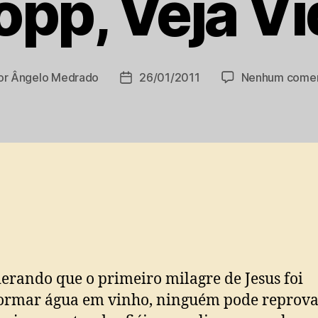
pp, Veja V
or
Ângelo Medrado
26/01/2011
Nenhum comen
or
Data
de
publicação
erando que o primeiro milagre de Jesus foi
formar água em vinho, ninguém pode reprov