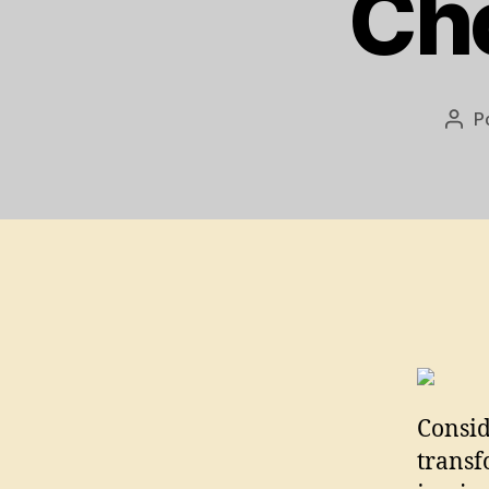
Cho
P
Aut
do
post
Consid
trans