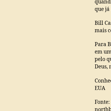
quando
que já
Bill C
mais c
Para B
em um 
pelo q
Deus, 
Conheç
EUA
Fonte:
north