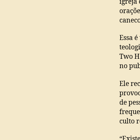
igreja
oraçõe
caneco
Essa é
teolog
Two Ha
no pub
Ele re
provoc
de pes
freque
culto r
“Existe