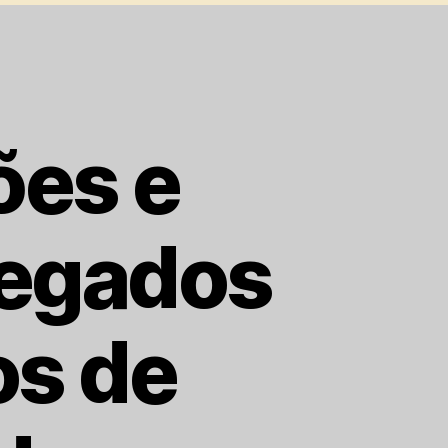
ões e
Regados
os de