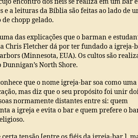
 cujo encontro dos fiéis se realiza em um bar e
s e a leituras da Bíblia são feitas ao lado de 
 de chopp gelado.
 uma das explicações que o barman e estudan
ia Chris Fletcher dá por ter fundado a igreja-
rbors (Minnesota, EUA). Os cultos são realiz
 Dunnigan’s North Shore.
conhece que o nome igreja-bar soa como uma
ação, mas diz que o seu propósito foi unir doi
soas normamente distantes entre si: quem
nta a igreja e evita o bar e quem prefere o b
eligioso.
 certa tensão [entre os fiéis da igreja-bar ], m