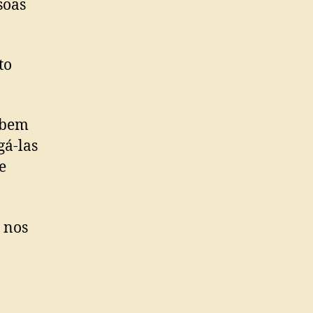
soas
to
m bem
gá-las
e
 nos