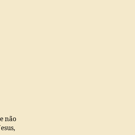
ue não
esus,