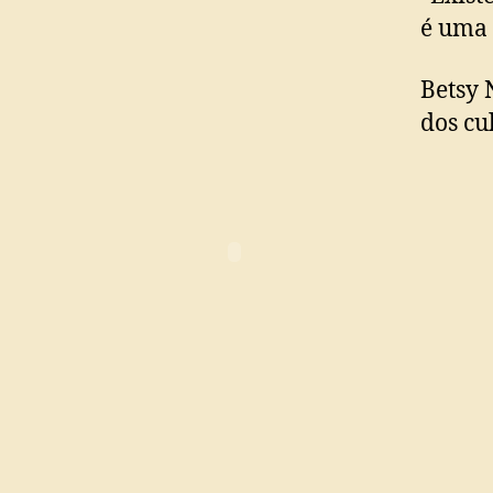
é uma 
Betsy 
dos cu