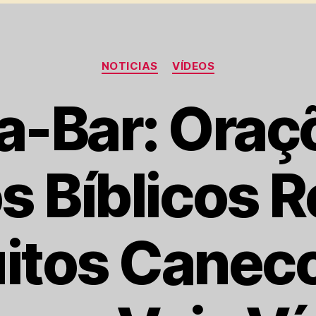
Categorias
NOTICIAS
VÍDEOS
ja-Bar: Oraç
s Bíblicos 
itos Canec