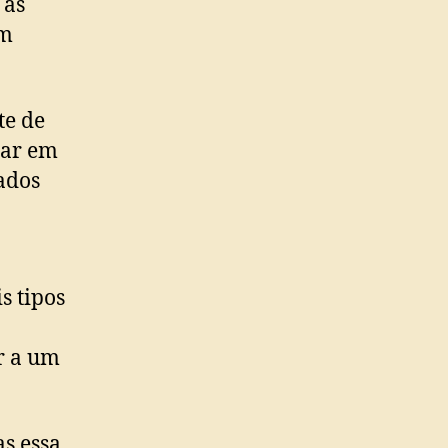
 as
um
te de
bar em
ados
s tipos
ar a um
as essa