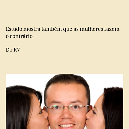
melhor
traição
de
mulher
com
Estudo mostra também que as mulheres fazem
mulher
o contrário
Do R7