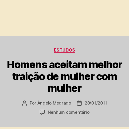
Categorias
ESTUDOS
Homens aceitam melhor
traição de mulher com
mulher
Por
Ângelo Medrado
28/01/2011
Autor
Data
do
de
em
Nenhum comentário
post
publicação
Homens
aceitam