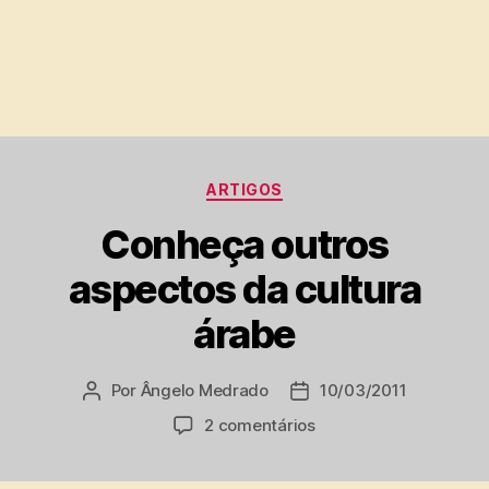
Categorias
ARTIGOS
Conheça outros
aspectos da cultura
árabe
Por
Ângelo Medrado
10/03/2011
Autor
Data
do
de
em
2 comentários
post
publicação
Conheça
outros