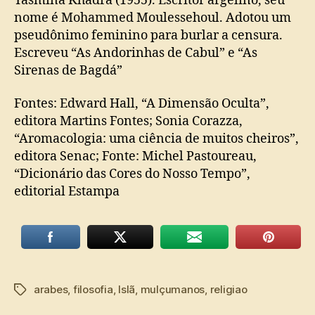
Yasmina Khadra (1955). Escritor argelino, seu
nome é Mohammed Moulessehoul. Adotou um
pseudônimo feminino para burlar a censura.
Escreveu “As Andorinhas de Cabul” e “As
Sirenas de Bagdá”
Fontes: Edward Hall, “A Dimensão Oculta”,
editora Martins Fontes; Sonia Corazza,
“Aromacologia: uma ciência de muitos cheiros”,
editora Senac; Fonte: Michel Pastoureau,
“Dicionário das Cores do Nosso Tempo”,
editorial Estampa
arabes
,
filosofia
,
Islã
,
mulçumanos
,
religiao
Tags