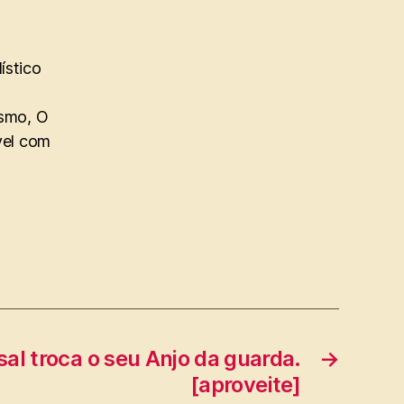
ístico
ismo, O
vel com
sal troca o seu Anjo da guarda.
→
[aproveite]