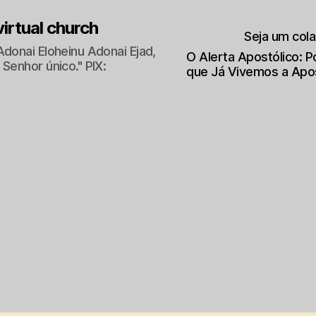
 virtual church
Seja um col
Adonai Eloheinu Adonai Ejad,
O Alerta Apostólico: 
Senhor único." PIX:
que Já Vivemos a Apo