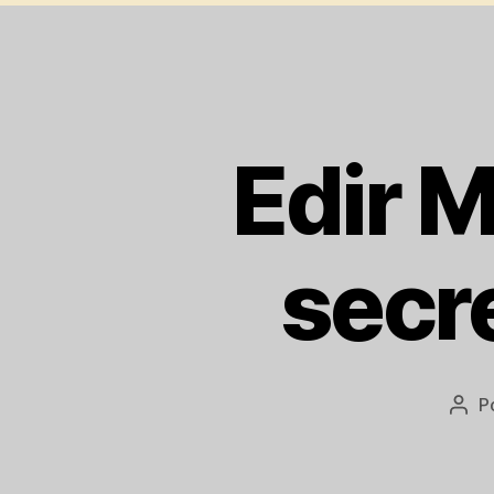
Edir 
secr
P
Aut
do
post