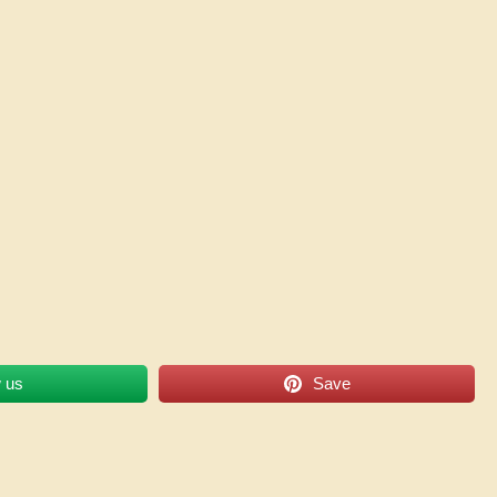
w us
Save