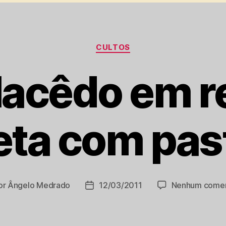
Categorias
CULTOS
Macêdo em r
eta com pas
or
Ângelo Medrado
12/03/2011
Nenhum comen
or
Data
de
publicação