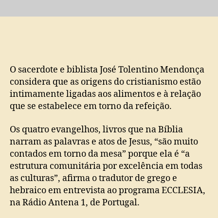
Intérprete
biblista
relaciona
origens
do
cristianismo
a
O sacerdote e biblista José Tolentino Mendonça
alimentação
considera que as origens do cristianismo estão
intimamente ligadas aos alimentos e à relação
que se estabelece em torno da refeição.
Os quatro evangelhos, livros que na Bíblia
narram as palavras e atos de Jesus, “são muito
contados em torno da mesa” porque ela é “a
estrutura comunitária por excelência em todas
as culturas”, afirma o tradutor de grego e
hebraico em entrevista ao programa ECCLESIA,
na Rádio Antena 1, de Portugal.