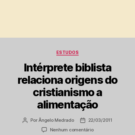
Categorias
ESTUDOS
Intérprete biblista
relaciona origens do
cristianismo a
alimentação
Por
Ângelo Medrado
22/03/2011
Autor
Data
do
de
em
Nenhum comentário
post
publicação