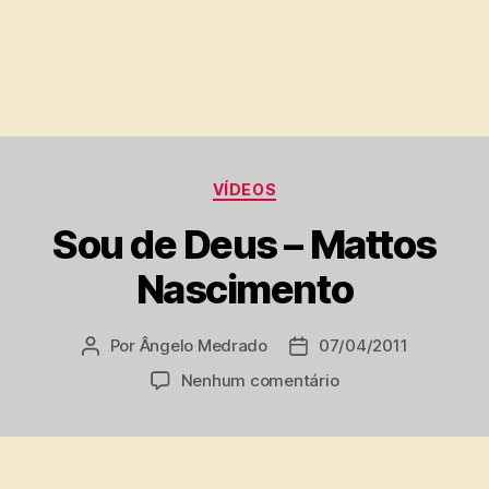
Categorias
VÍDEOS
Sou de Deus – Mattos
Nascimento
Por
Ângelo Medrado
07/04/2011
Autor
Data
do
de
em
Nenhum comentário
post
publicação
Sou
de
Deus
–