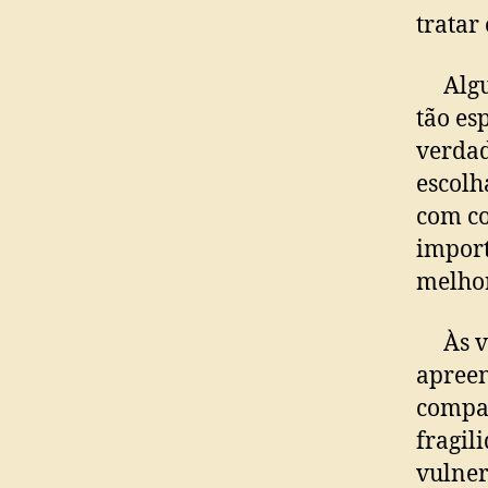
tratar
Alguma
tão es
verdad
escolh
com co
import
melhor
Às vez
apreen
compan
fragil
vulner