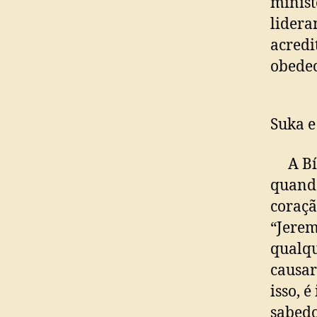
minist
lidera
acredi
obedec
Suka e
A Bíbl
quando
coraçã
“Jerem
qualqu
causar
isso, 
sabedo