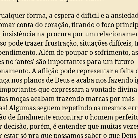
lquer forma, a espera é difícil e a ansieda
omar conta do coração, tirando o foco princi
A insistência na procura por um relacioname
o pode trazer frustração, situações difíceis, t
pendimento. Além de poupar o sofrimento, as
es no ‘antes’ são importantes para um futuro
onamento. A aflição pode representar a falta 
nça nos planos de Deus e acaba nos fazendo 
 importantes que expressam a vontade divina
tas moças acabam trazendo marcas por más
as! Algumas seguem repetindo os mesmos err
ão de finalmente encontrar o homem perfeito
 decisão, porém, é entender que muitas veze
 estar só pra que possamos saber o que Deus