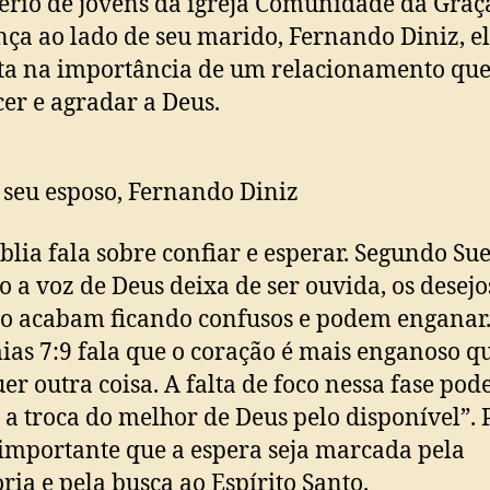
ério de jovens da igreja Comunidade da Graç
nça ao lado de seu marido, Fernando Diniz, e
ta na importância de um relacionamento que
er e agradar a Deus.
 seu esposo, Fernando Diniz
ia fala sobre confiar e esperar. Segundo Suel
 a voz de Deus deixa de ser ouvida, os desejo
o acabam ficando confusos e podem enganar
ias 7:9 fala que o coração é mais enganoso q
er outra coisa. A falta de foco nessa fase pod
 a troca do melhor de Deus pelo disponível”. 
é importante que a espera seja marcada pela
ria e pela busca ao Espírito Santo.