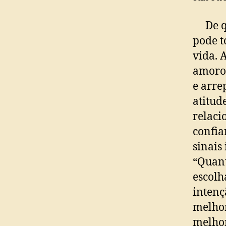
De qua
pode t
vida. 
amoros
e arre
atitud
relaci
confia
sinais
“Quan
escolh
intenç
melhor
melhor