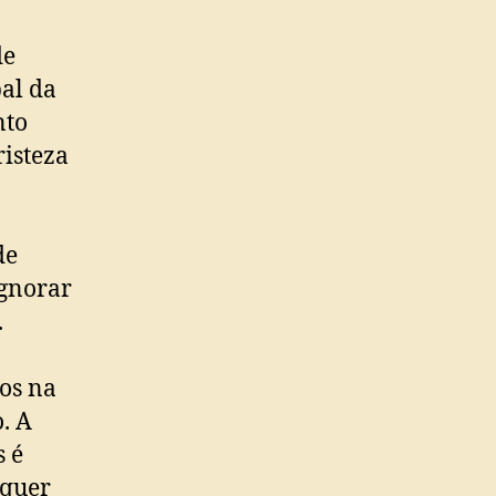
de
pal da
nto
risteza
de
ignorar
.
os na
. A
s é
 quer