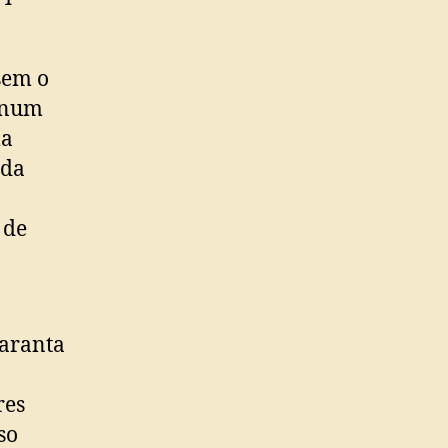
sem o
a num
ma
ada
 de
garanta
res
so