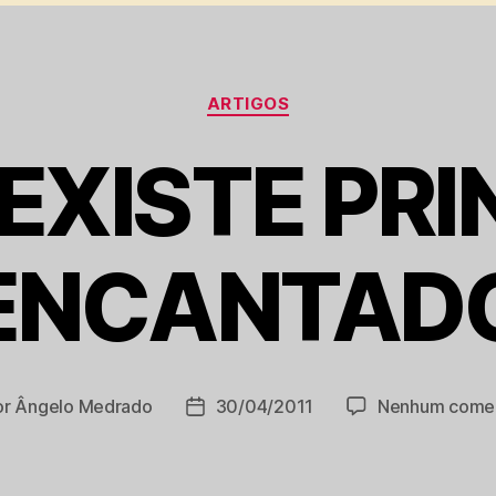
Categorias
ARTIGOS
EXISTE PRI
ENCANTAD
or
Ângelo Medrado
30/04/2011
Nenhum comen
r
Data
de
publicação