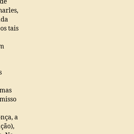
 de
harles,
ada
s tais
um
s
emas
misso
onça, a
ção),