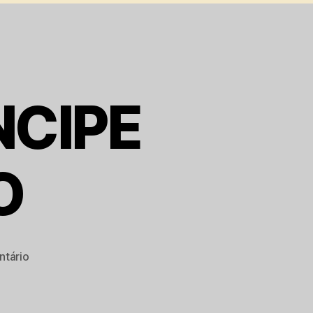
NCIPE
O
em
tário
NÃO
EXISTE
PRINCIPE