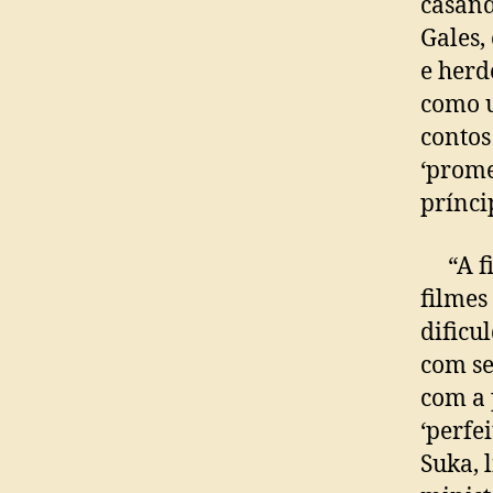
casand
Gales,
e herd
como u
contos
‘prome
prínci
“A fig
filmes
dificu
com s
com a 
‘perfe
Suka, 