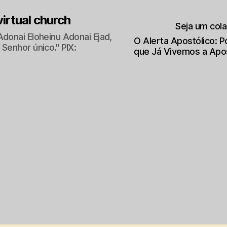
 virtual church
Seja um col
Adonai Eloheinu Adonai Ejad,
O Alerta Apostólico: 
Senhor único." PIX:
que Já Vivemos a Apo