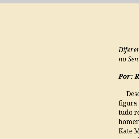
Difere
no Sen
Por: 
Desde
figura
tudo r
homem 
Kate M