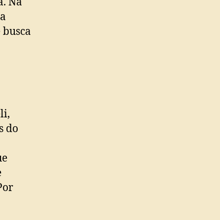
a. Na
la
 busca
i,
s do
.
ue
e
Por