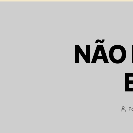
NÃO 
P
Auto
do
post