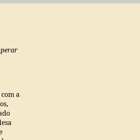
ENCANTADO
sperar
 com a
os,
rado
lesa
e