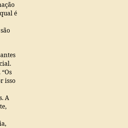
mação
qual é
 são
antes
ial.
. “Os
r isso
s. A
te,
ia,