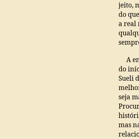
jeito,
do que
a real
qualqu
sempre
A entr
do iní
Sueli 
melhor
seja m
Procur
histór
mas na
relaci