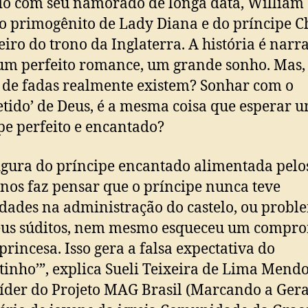
o com seu namorado de longa data, William
 o primogênito de Lady Diana e do príncipe C
eiro do trono da Inglaterra. A história é narr
m perfeito romance, um grande sonho. Mas, o
 de fadas realmente existem? Sonhar com o
tido’ de Deus, é a mesma coisa que esperar 
pe perfeito e encantado?
ura do príncipe encantado alimentada pelo
 nos faz pensar que o príncipe nunca teve
ldades na administração do castelo, ou probl
eus súditos, nem mesmo esqueceu um compro
princesa. Isso gera a falsa expectativa do
itinho’”, explica Sueli Teixeira de Lima Mend
líder do Projeto MAG Brasil (Marcando a Gera