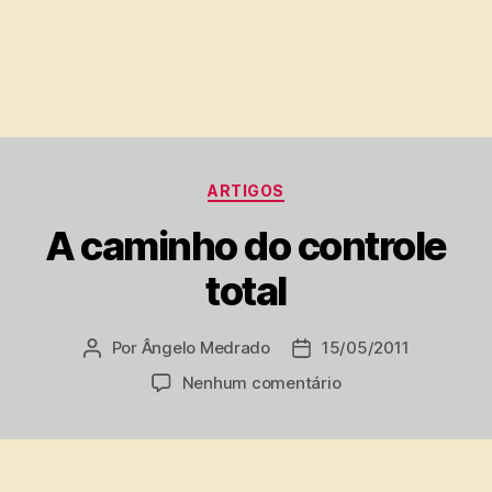
Categorias
ARTIGOS
A caminho do controle
total
Por
Ângelo Medrado
15/05/2011
Autor
Data
do
de
em
Nenhum comentário
post
publicação
A
caminho
do
controle