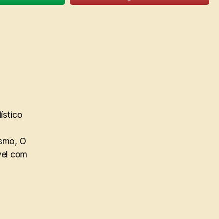
ístico
ismo, O
vel com