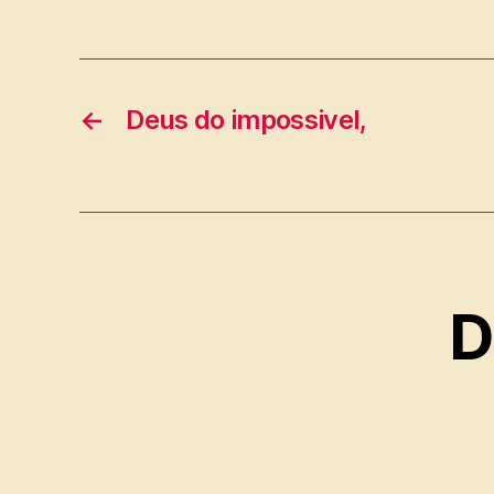
←
Deus do impossivel,
D