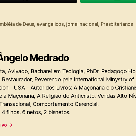
mbléia de Deus
,
evangelicos
,
jornal nacional
,
Presbiterianos
Ângelo Medrado
sta, Avivado, Bacharel em Teologia, PhDr. Pedagogo Hol
 Restaurador, Reverendo pela International Minystry of
ion - USA - Autor dos Livros: A Maçonaria e o Cristian
e a Maçonaria, A Religião do Anticristo, Vendas Alto Ní
 Transacional, Comportamento Gerencial.
4 filhos, 6 netos, 2 bisnetos.
uivo
→