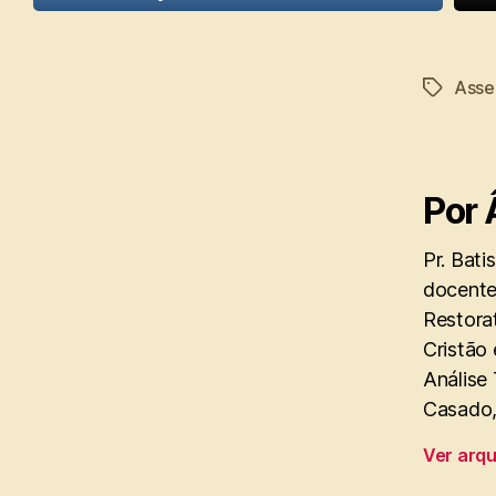
Asse
Tags
Por 
Pr. Bati
docente
Restorat
Cristão 
Análise
Casado, 
Ver arq