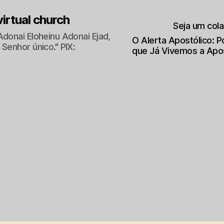
 virtual church
Seja um col
Adonai Eloheinu Adonai Ejad,
O Alerta Apostólico: 
Senhor único." PIX:
que Já Vivemos a Apo