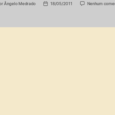
or
Ângelo Medrado
18/05/2011
Nenhum comen
or
Data
de
publicação