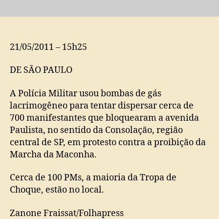
Marcha
da
maconha:PM
usa
bombas
21/05/2011 – 15h25
de
gás
DE SÃO PAULO
para
dispersar
A Polícia Militar usou bombas de gás
manifestação
lacrimogêneo para tentar dispersar cerca de
na
700 manifestantes que bloquearam a avenida
Paulista
Paulista, no sentido da Consolação, região
central de SP, em protesto contra a proibição da
Marcha da Maconha.
Cerca de 100 PMs, a maioria da Tropa de
Choque, estão no local.
Zanone Fraissat/Folhapress