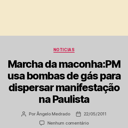
Categorias
NOTICIAS
Marcha da maconha:PM
usa bombas de gás para
dispersar manifestação
na Paulista
Por
Ângelo Medrado
22/05/2011
Autor
Data
do
de
em
Nenhum comentário
post
publicação