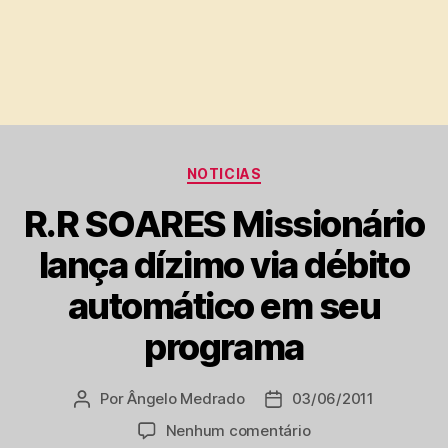
Categorias
NOTICIAS
R.R SOARES Missionário
lança dízimo via débito
automático em seu
programa
Por
Ângelo Medrado
03/06/2011
Autor
Data
do
de
em
Nenhum comentário
post
publicação