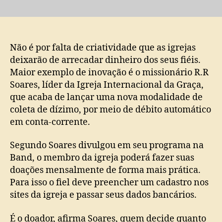
R.R
SOARES
Missionário
lança
dízimo
Não é por falta de criatividade que as igrejas
via
deixarão de arrecadar dinheiro dos seus fiéis.
débito
Maior exemplo de inovação é o missionário R.R
automático
Soares, líder da Igreja Internacional da Graça,
em
que acaba de lançar uma nova modalidade de
seu
coleta de dízimo, por meio de débito automático
programa
em conta-corrente.
Segundo Soares divulgou em seu programa na
Band, o membro da igreja poderá fazer suas
doações mensalmente de forma mais prática.
Para isso o fiel deve preencher um cadastro nos
sites da igreja e passar seus dados bancários.
É o doador, afirma Soares, quem decide quanto