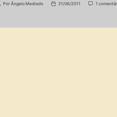
Por
Ângelo Medrado
21/06/2011
1 comentár
Autor
Data
do
de
post
publicação