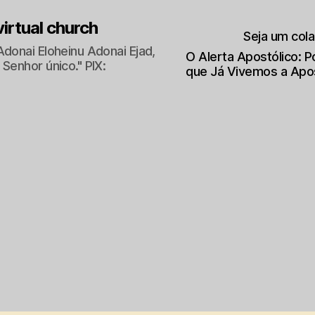
 virtual church
Seja um col
Adonai Eloheinu Adonai Ejad,
O Alerta Apostólico: 
Senhor único." PIX:
que Já Vivemos a Apo