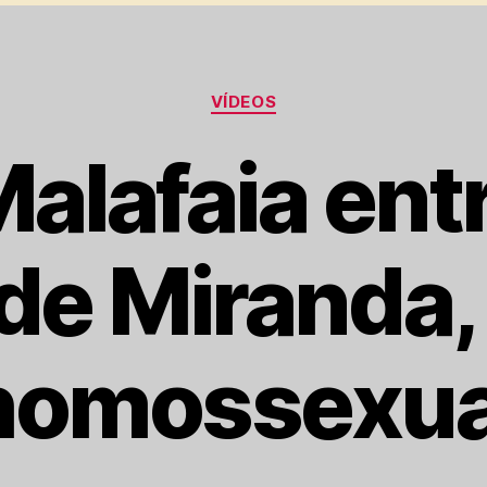
Categorias
VÍDEOS
Malafaia ent
de Miranda,
homossexua