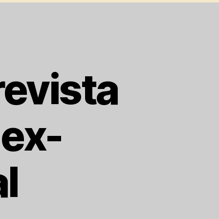
revista
 ex-
l