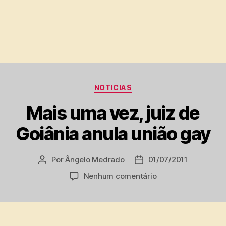
Categorias
NOTICIAS
Mais uma vez, juiz de
Goiânia anula união gay
Por
Ângelo Medrado
01/07/2011
Autor
Data
do
de
em
Nenhum comentário
post
publicação
Mais
uma
vez,
juiz