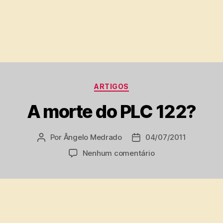
Categorias
ARTIGOS
A morte do PLC 122?
Por
Ângelo Medrado
04/07/2011
Autor
Data
do
de
em
Nenhum comentário
post
publicação
A
morte
do
PLC
122?