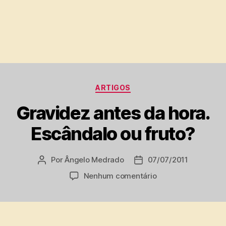
Categorias
ARTIGOS
Gravidez antes da hora.
Escândalo ou fruto?
Por
Ângelo Medrado
07/07/2011
Autor
Data
do
de
em
Nenhum comentário
post
publicação
Gravidez
antes
da
hora.