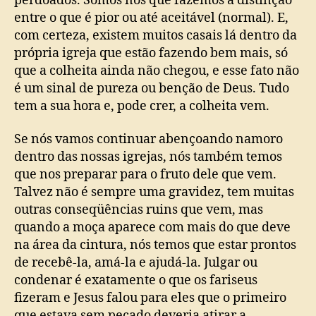
perdoados. Somos nós que fazemos a distinção
entre o que é pior ou até aceitável (normal). E,
com certeza, existem muitos casais lá dentro da
própria igreja que estão fazendo bem mais, só
que a colheita ainda não chegou, e esse fato não
é um sinal de pureza ou benção de Deus. Tudo
tem a sua hora e, pode crer, a colheita vem.
Se nós vamos continuar abençoando namoro
dentro das nossas igrejas, nós também temos
que nos preparar para o fruto dele que vem.
Talvez não é sempre uma gravidez, tem muitas
outras conseqüências ruins que vem, mas
quando a moça aparece com mais do que deve
na área da cintura, nós temos que estar prontos
de recebê-la, amá-la e ajudá-la. Julgar ou
condenar é exatamente o que os fariseus
fizeram e Jesus falou para eles que o primeiro
que estava sem pecado deveria atirar a