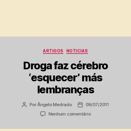
Categorias
ARTIGOS
NOTICIAS
Droga faz cérebro
‘esquecer’ más
lembranças
Por
Ângelo Medrado
09/07/2011
Autor
Data
do
de
em
Nenhum comentário
post
publicação
Droga
faz