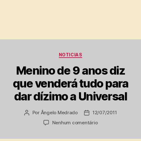
Categorias
NOTICIAS
Menino de 9 anos diz
que venderá tudo para
dar dízimo a Universal
Por
Ângelo Medrado
12/07/2011
Autor
Data
do
de
em
Nenhum comentário
post
publicação
Menino
de