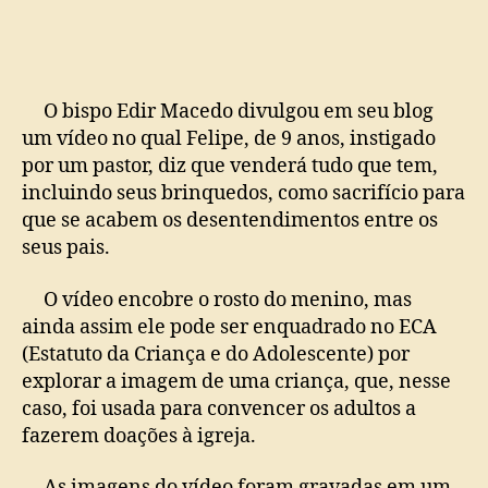
9
anos
diz
que
venderá
O bispo Edir Macedo divulgou em seu blog
tudo
um vídeo no qual Felipe, de 9 anos, instigado
para
por um pastor, diz que venderá tudo que tem,
dar
incluindo seus brinquedos, como sacrifício para
dízimo
que se acabem os desentendimentos entre os
a
seus pais.
Universal
O vídeo encobre o rosto do menino, mas
ainda assim ele pode ser enquadrado no ECA
(Estatuto da Criança e do Adolescente) por
explorar a imagem de uma criança, que, nesse
caso, foi usada para convencer os adultos a
fazerem doações à igreja.
As imagens do vídeo foram gravadas em um