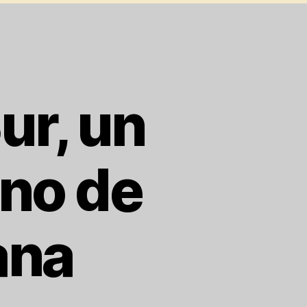
ur, un
ano de
ana