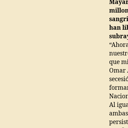
Mayar
millo
sangri
han li
subra
“Ahora
nuestr
que mi
Omar A
secesi
formar
Nacion
Al igu
ambas 
persis