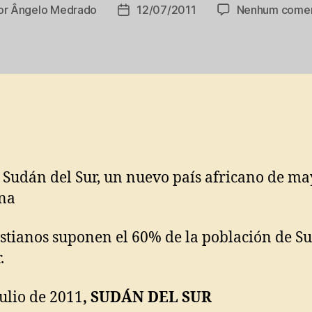
or
Ângelo Medrado
12/07/2011
Nenhum comen
or
Data
de
publicação
istianos suponen el 60% de la población de S
.
julio de 2011
, SUDÁN DEL SUR