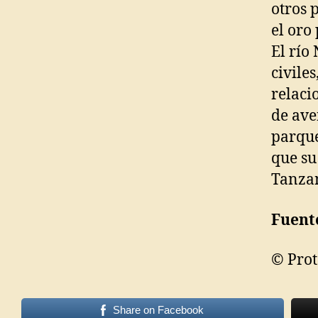
otros 
el oro
El río
civile
relaci
de ave
parque
que su
Tanzan
Fuent
© Prot
Share on Facebook