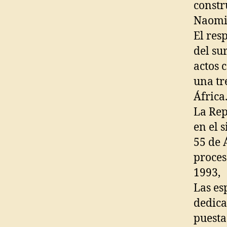
constr
Naomi 
El res
del su
actos 
una tr
África.
La Rep
en el 
55 de 
proces
1993,
Las es
dedica
puesta