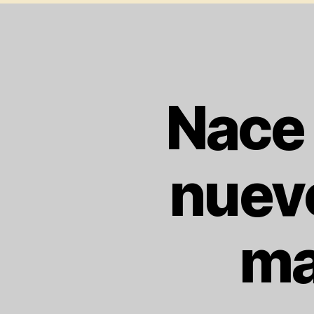
Nace 
nuevo
ma