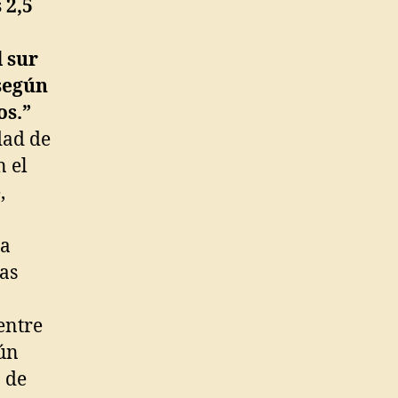
 2,5
l sur
 según
os.”
dad de
n el
,
 a
as
entre
aún
o de