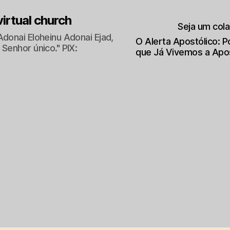
 virtual church
Seja um col
Adonai Eloheinu Adonai Ejad,
O Alerta Apostólico: 
Senhor único." PIX:
que Já Vivemos a Apo