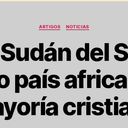
Categorias
ARTIGOS
NOTICIAS
Sudán del S
 país afric
yoría cristi