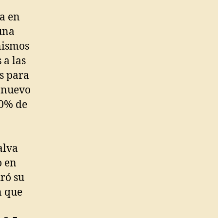
a en
una
nismos
 a las
s para
n nuevo
60% de
alva
o en
uró su
n que