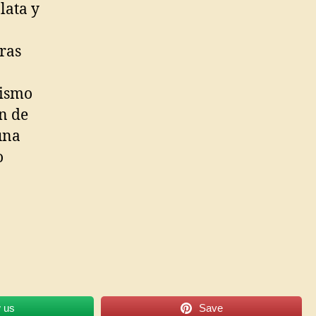
lata y
rras
rismo
n de
una
o
w us
Save