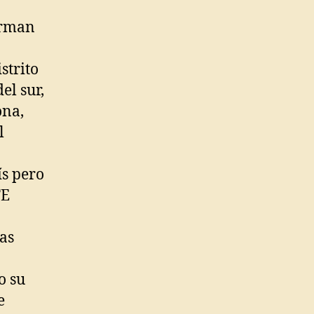
orman
strito
el sur,
ona,
l
ís pero
FE
as
o su
e