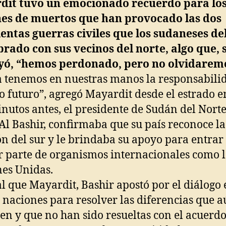
dit tuvo un emocionado recuerdo para los
nes de muertos que han provocado las dos
entas guerras civiles que los sudaneses de
brado con sus vecinos del norte, algo que,
yó, “hemos perdonado, pero no olvidarem
 tenemos en nuestras manos la responsabili
o futuro”, agregó Mayardit desde el estrado e
nutos antes, el presidente de Sudán del Norte
l Bashir, confirmaba que su país reconoce la
ón del sur y le brindaba su apoyo para entrar
 parte de organismos internacionales como l
es Unidas.
al que Mayardit, Bashir apostó por el diálogo 
naciones para resolver las diferencias que 
ten y que no han sido resueltas con el acuerd