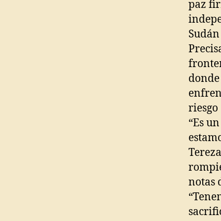
paz fi
indepe
Sudán 
Precis
fronte
donde 
enfren
riesgo
“Es un
estamo
Tereza
rompie
notas 
“Tenem
sacrif