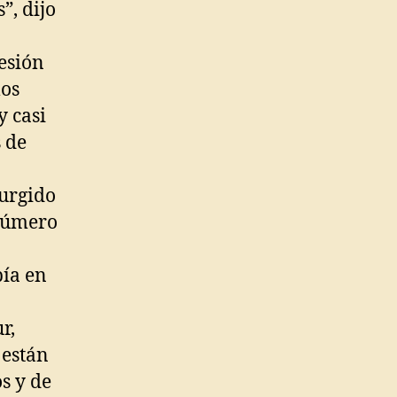
”, dijo
esión
los
y casi
s de
surgido
 número
pía en
r,
 están
s y de