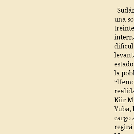
Sudán 
una so
treint
intern
dificu
levant
estado
la pob
“Hemos
realid
Kiir M
Yuba, 
cargo 
regirá