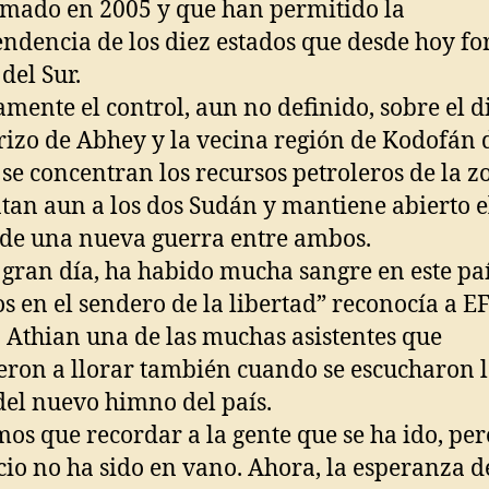
rmado en 2005 y que han permitido la
ndencia de los diez estados que desde hoy f
del Sur.
amente el control, aun no definido, sobre el di
rizo de Abhey y la vecina región de Kodofán d
se concentran los recursos petroleros de la z
tan aun a los dos Sudán y mantiene abierto e
 de una nueva guerra entre ambos.
 gran día, ha habido mucha sangre en este pa
s en el sendero de la libertad” reconocía a E
 Athian una de las muchas asistentes que
ron a llorar también cuando se escucharon l
del nuevo himno del país.
os que recordar a la gente que se ha ido, per
icio no ha sido en vano. Ahora, la esperanza d