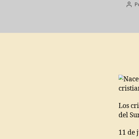
P
Aut
do
post
Los cr
del Sur
11 de 