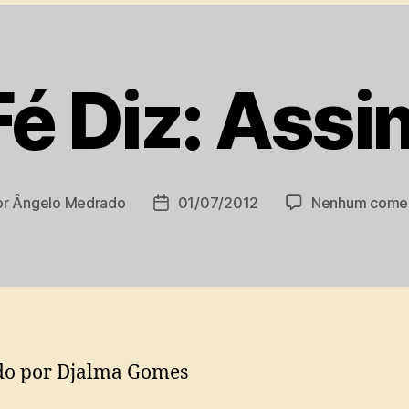
Fé Diz: Assi
or
Ângelo Medrado
01/07/2012
Nenhum comen
r
Data
de
publicação
do por Djalma Gomes