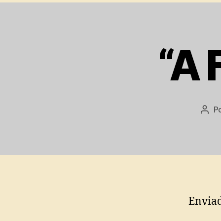
“A 
P
Auto
do
post
Envia