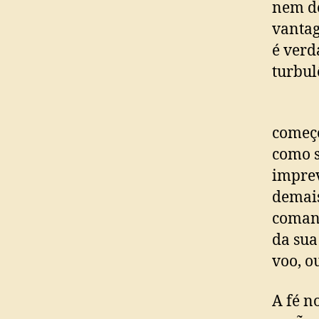
nem de
vantag
é ver
turbul
Você 
começo
como s
imprev
demais
comand
da sua
voo, o
A fé n