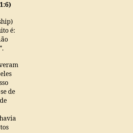
1:6)
ship)
ito é:
não
”.
iveram
eles
sso
-se de
 de
 havia
tos