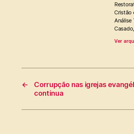
Restorat
Cristão 
Análise
Casado, 
Ver arq
←
Corrupção nas igrejas evangél
continua