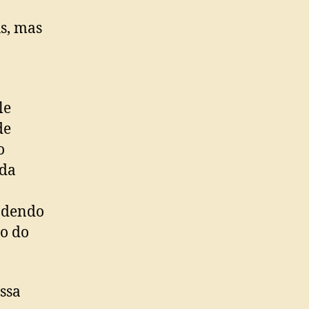
s, mas
le
de
o
ada
endendo
to do
ossa