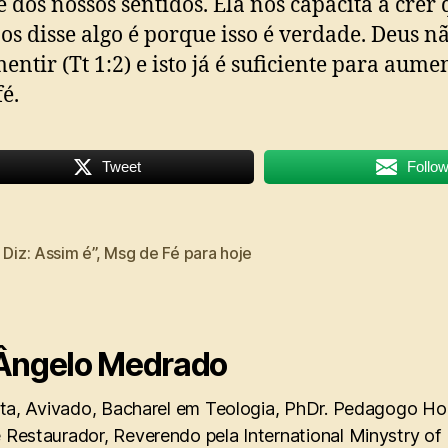
e dos nossos sentidos. Ela nos capacita a crer 
os disse algo é porque isso é verdade. Deus n
entir (Tt 1:2) e isto já é suficiente para aume
fé.
Tweet
Follo
 Diz: Assim é”
,
Msg de Fé para hoje
Ângelo Medrado
sta, Avivado, Bacharel em Teologia, PhDr. Pedagogo Hol
 Restaurador, Reverendo pela International Minystry of