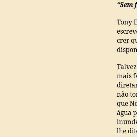
“Sem f
Tony E
escrev
crer q
dispom
Talvez
mais f
direta
não to
que No
água p
inunda
lhe di