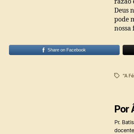
razão 
Deus n
pode m
nossa 
Share on Facebook
“A Fé
Tags
Por 
Pr. Bati
docente