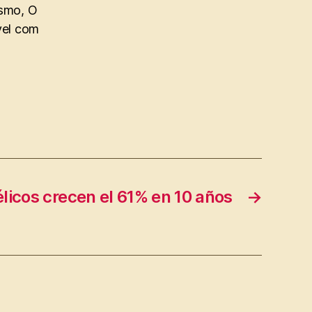
ismo, O
vel com
élicos crecen el 61% en 10 años
→