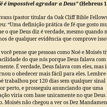
é é impossível agradar a Deus”
(Hebreus 1
vans (pastor titular da Oak Cliff Bible Fellow
eu: “Uma definição prática de fé que gosto mu
ue o que Deus diz é verdade, mesmo quando 
os de qualquer evidência que comprove isso
 você pense que pessoas como Noé e Moisés t
acilidade do que nós porque Deus falava com 
mente. É verdade, Deus falava com eles, mas i
rnou o obedecer mais fácil para eles. Lembre
é trabalhou por 120 dias sem qualquer sinal
or perto, e prosseguiu anunciando que uma
ção viria com base unicamente no que Deus
to. Moisés não chegou a ver os Dez Mandamen