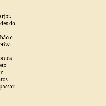
rjot.
ades do
lhão e
tiva.
ontra
eto
or
ntos
 passar