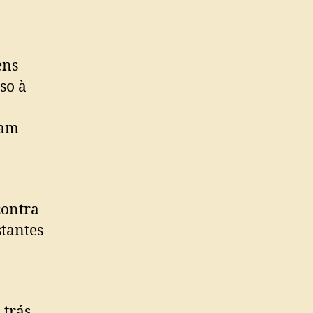
ens
so à
ram
contra
stantes
 trás.