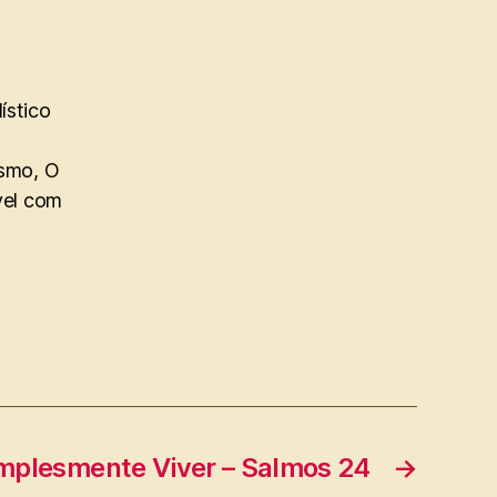
ístico
ismo, O
vel com
mplesmente Viver – Salmos 24
→