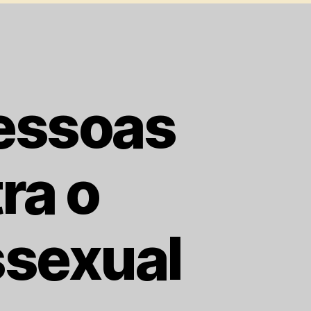
pessoas
ra o
sexual