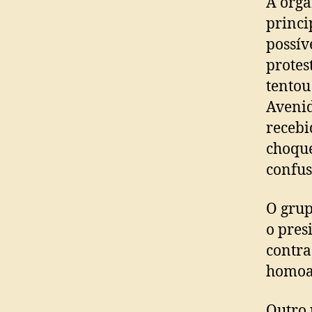
A orga
princi
possív
prote
tentou
Avenid
recebi
choque
confus
O grup
o pres
contra
homoaf
Outro 