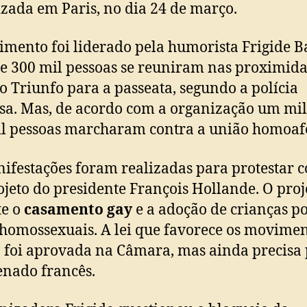
izada em Paris, no dia 24 de março.
mento foi liderado pela humorista Frigide Ba
e 300 mil pessoas se reuniram nas proximid
o Triunfo para a passeata, segundo a polícia
sa. Mas, de acordo com a organização um mi
l pessoas marcharam contra a união homoafe
ifestações foram realizadas para protestar c
jeto do presidente François Hollande. O proj
te o
casamento gay
e a adoção de crianças p
 homossexuais. A lei que favorece os movime
á foi aprovada na Câmara, mas ainda precisa
enado francês.