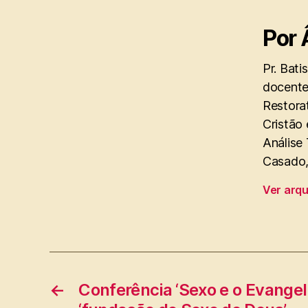
Por 
Pr. Bati
docente
Restorat
Cristão 
Análise
Casado, 
Ver arq
←
Conferência ‘Sexo e o Evangel