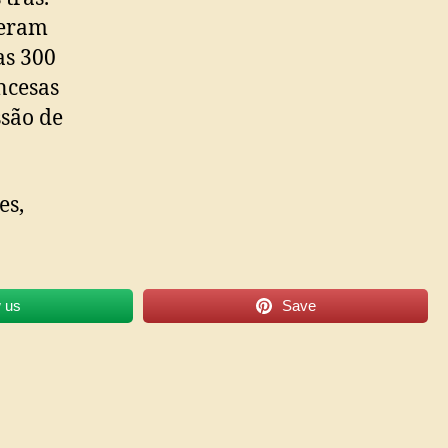
veram
as 300
ncesas
ssão de
es,
w us
Save