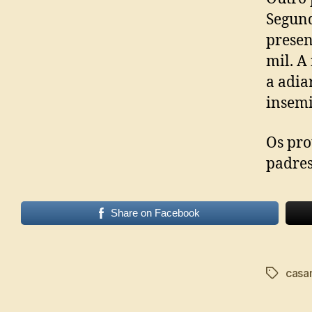
Segund
presen
mil. A
a adia
insemi
Os pro
padres
Share on Facebook
casa
Tags