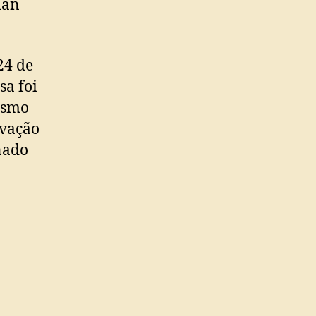
ian
24 de
sa foi
esmo
ovação
nado