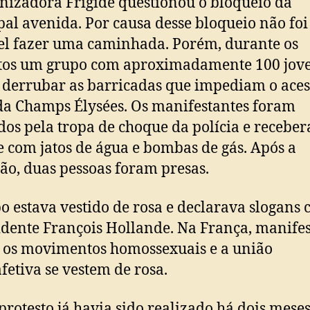
nizadora Frigide questionou o bloqueio da
pal avenida. Por causa desse bloqueio não foi
el fazer uma caminhada. Porém, durante os
stos um grupo com aproximadamente 100 jov
 derrubar as barricadas que impediam o aces
a Champs Élysées. Os manifestantes foram
dos pela tropa de choque da polícia e recebe
 com jatos de água e bombas de gás. Após a
ão, duas pessoas foram presas.
o estava vestido de rosa e declarava slogans 
idente François Hollande. Na França, manife
 os movimentos homossexuais e a união
etiva se vestem de rosa.
protesto já havia sido realizado há dois meses