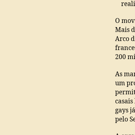
real
O movi
Mais d
Arco d
france
200 mi
As man
um pro
permi
casais
gays j
pelo S