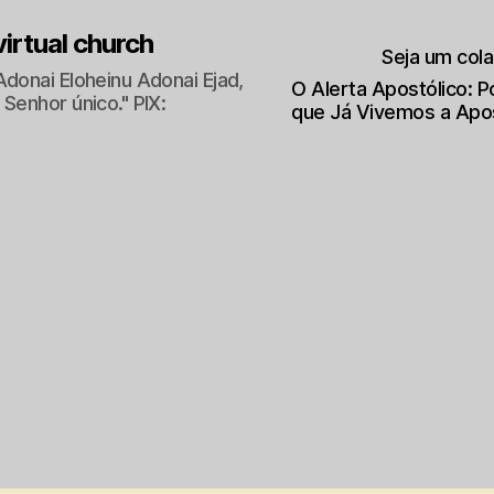
 virtual church
Seja um col
Adonai Eloheinu Adonai Ejad,
O Alerta Apostólico: 
Senhor único." PIX:
que Já Vivemos a Apo