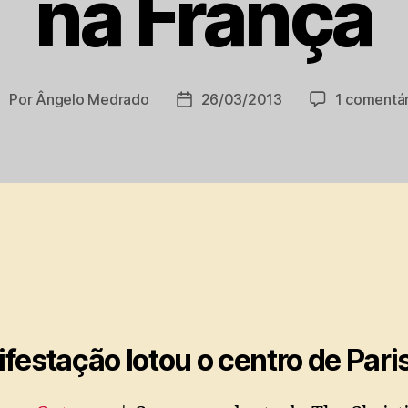
na França
Por
Ângelo Medrado
26/03/2013
1 comentár
utor
Data
do
de
ost
publicação
festação lotou o centro de Pari