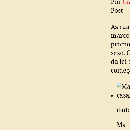
Por
Gi
Post
As rua
março.
promov
sexo. 
da lei
começa
(Fot
Mani