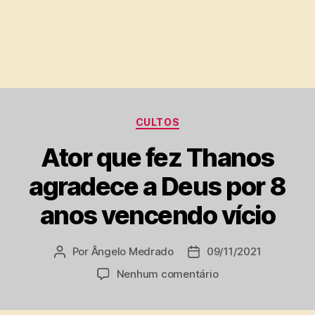
Categorias
CULTOS
Ator que fez Thanos
agradece a Deus por 8
anos vencendo vício
Por
Ângelo Medrado
09/11/2021
Autor
Data
do
de
em
Nenhum comentário
post
publicação
Ator
que