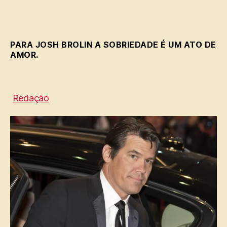
fez
Thanos
agradece
a
PARA JOSH BROLIN A SOBRIEDADE É UM ATO DE
Deus
AMOR.
por
8
anos
vencendo
Redação
vício