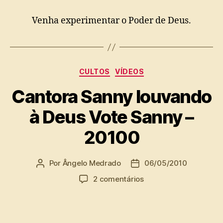
local
–
Venha experimentar o Poder de Deus.
Setor
sul
–
Gama-
Brasilia-
Categorias
CULTOS
VÍDEOS
DF
–
Cantora Sanny louvando
Culto
do
à Deus Vote Sanny –
Poder
20100
de
Deus:
A
Por
Ângelo Medrado
06/05/2010
Autor
Data
busca
do
de
da
em
2 comentários
post
publicação
felicidade
Cantora
–
Sanny
Com
louvando
o
à