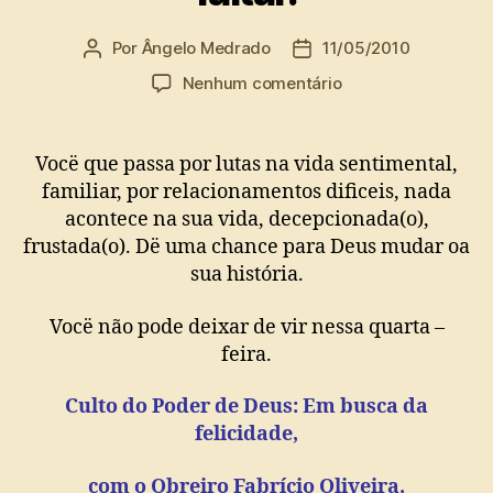
Por
Ângelo Medrado
11/05/2010
Autor
Data
do
de
em
Nenhum comentário
post
publicação
Nesta
quarta-
feira,
Vocë que passa por lutas na vida sentimental,
ás
familiar, por relacionamentos dificeis, nada
19:30
acontece na sua vida, decepcionada(o),
hs.
frustada(o). Dë uma chance para Deus mudar oa
em
sua história.
nosso
templo
á
Vocë não pode deixar de vir nessa quarta –
Quadra
feira.
6
lt
Culto do Poder de Deus: Em busca da
12
felicidade,
–
Comércio
com o Obreiro Fabrício Oliveira.