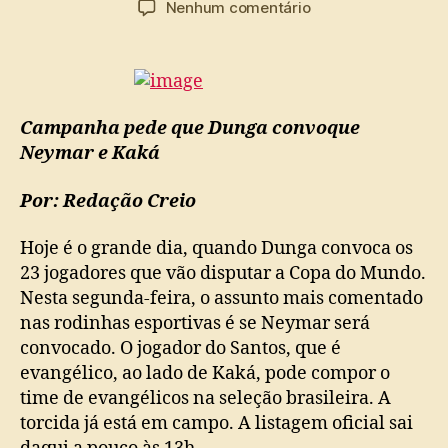
em
Nenhum comentário
post
publicação
HOMENS
DE
FÉ
NA
COPA
Campanha pede que Dunga convoque
DO
Neymar e Kaká
MUNDO
Por: Redação Creio
Hoje é o grande dia, quando Dunga convoca os
23 jogadores que vão disputar a Copa do Mundo.
Nesta segunda-feira, o assunto mais comentado
nas rodinhas esportivas é se Neymar será
convocado. O jogador do Santos, que é
evangélico, ao lado de Kaká, pode compor o
time de evangélicos na seleção brasileira. A
torcida já está em campo. A listagem oficial sai