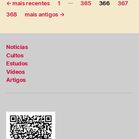
Paginação
…
←
mais recentes
1
365
366
367
de
368
mais antigos
→
posts
Noticias
Cultos
Estudos
Vídeos
Artigos