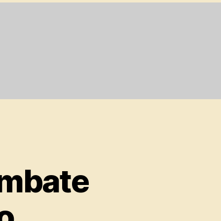
Embate
o