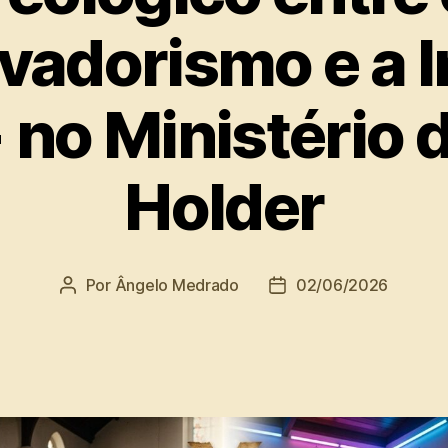
vadorismo e a I
no Ministério 
Holder
Por
Ângelo Medrado
02/06/2026
Autor
Data
do
de
post
publicação