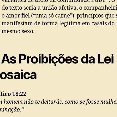
variantes de afeto da comunidade LGBT+. O 
do texto seria a união afetiva, o companheir
o amor fiel (“uma só carne”), princípios que 
manifestam de forma legítima em casais do
mesmo sexo.
 As Proibições da Lei
osaica
tico 18:22
 homem não te deitarás, como se fosse mulher
minação.”