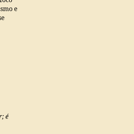
foco
ismo e
se
; é