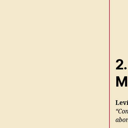
2.
M
Leví
“Com
abo