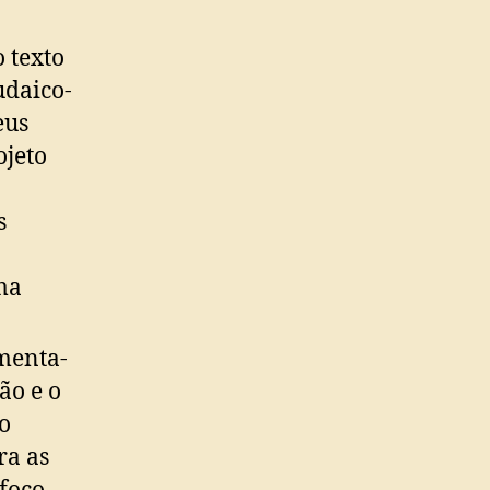
 texto
udaico-
eus
ojeto
s
ma
enta-
ão e o
o
ra as