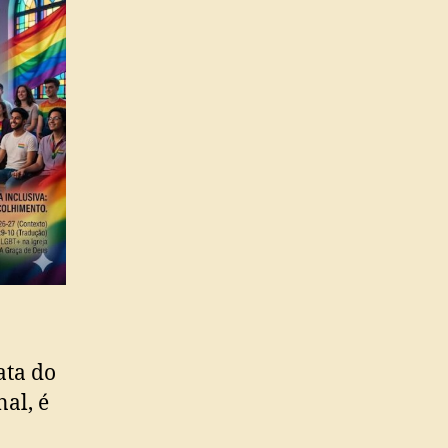
ata do
nal, é