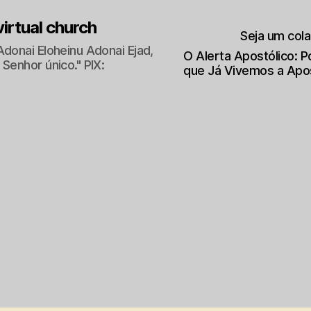
 virtual church
Seja um col
Adonai Eloheinu Adonai Ejad,
O Alerta Apostólico: 
Senhor único." PIX:
que Já Vivemos a Apo