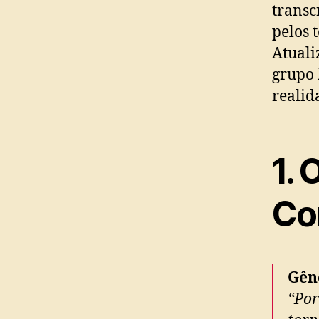
transc
pelos 
Atuali
grupo 
reali
1. 
Co
Gêne
“Por