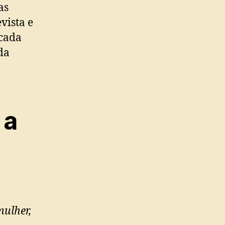
as
vista e
 cada
da
 a
mulher,