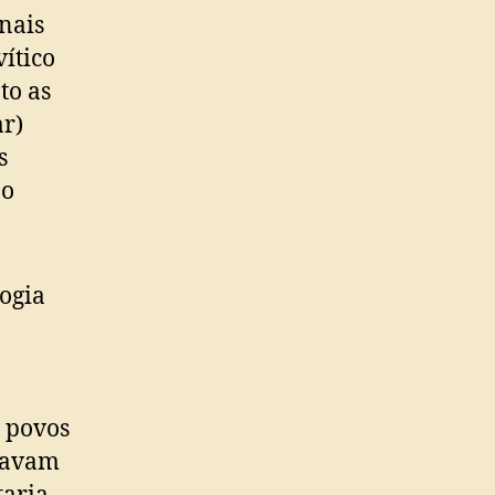
nais
ítico
to as
ar)
s
 o
ogia
e povos
usavam