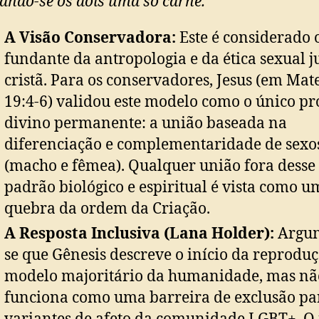
ando-se os dois uma só carne.”
A Visão Conservadora:
Este é considerado o
fundante da antropologia e da ética sexual j
cristã. Para os conservadores, Jesus (em Mat
19:4-6) validou este modelo como o único pr
divino permanente: a união baseada na
diferenciação e complementaridade de sexo
(macho e fêmea). Qualquer união fora desse
padrão biológico e espiritual é vista como u
quebra da ordem da Criação.
A Resposta Inclusiva (Lana Holder):
Argum
se que Gênesis descreve o início da reproduç
modelo majoritário da humanidade, mas nã
funciona como uma barreira de exclusão pa