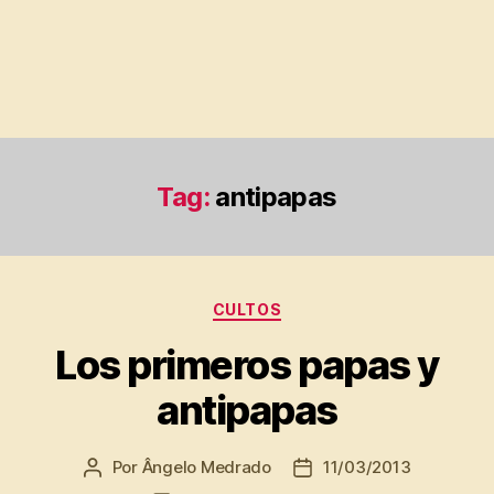
Tag:
antipapas
Categorias
CULTOS
Los primeros papas y
antipapas
Por
Ângelo Medrado
11/03/2013
Autor
Data
do
de