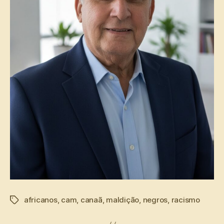
africanos
,
cam
,
canaã
,
maldição
,
negros
,
racismo
Tags