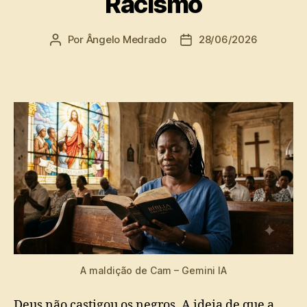
Racismo
Por
Ângelo Medrado
28/06/2026
Autor
Data
do
de
post
publicação
A maldição de Cam – Gemini IA
Deus não castigou os negros. A ideia de que a