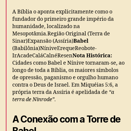
A Bíblia o aponta explicitamente como o
fundador do primeiro grande império da
humanidade, localizado na
Mesopotâmia.Região Original (Terra de
Sinar)Expansão (Assíria)
Babel
(Babilônia)NíniveErequeReobote-
IrAcadeCaláCalnéResen
Nota Histórica:
Cidades como Babel e Nínive tornaram-se, ao
longo de toda a Bíblia, os maiores símbolos
de opressão, paganismo e orgulho humano
contra o Deus de Israel. Em Miquéias 5:6, a
própria terra da Assíria é apelidada de
“a
terra de Ninrode”
.
A Conexão com a Torre de
Babel