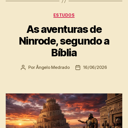
Categorias
ESTUDOS
As aventuras de
Ninrode, segundo a
Bíblia
Por
Ângelo Medrado
16/06/2026
Autor
Data
do
de
post
publicação