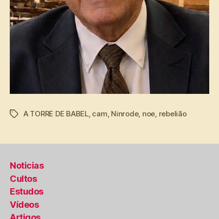
A TORRE DE BABEL
,
cam
,
Ninrode
,
noe
,
rebelião
Tags
Noticias
Cultos
Estudos
Vídeos
Artigos