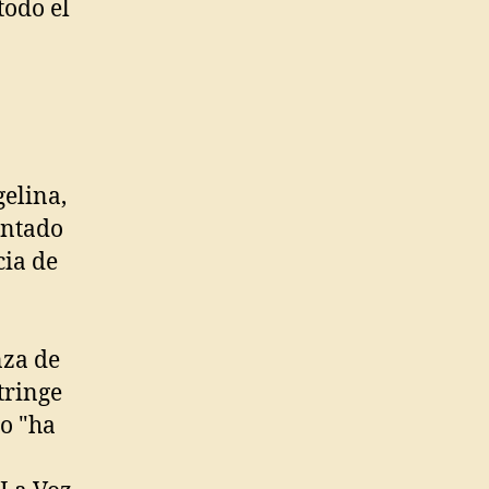
todo el
gelina,
entado
cia de
nza de
tringe
o "ha