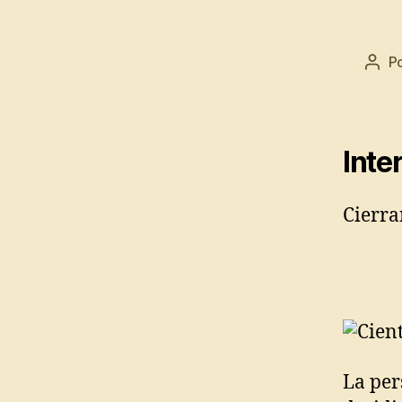
P
Auto
do
post
Inte
Cierra
La per