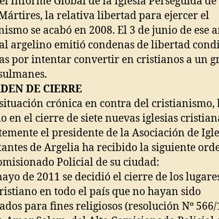
el Informe Global de la Iglesia Perseguida de
Mártires, la relativa libertad para ejercer el
anismo se acabó en 2008. El 3 de junio de ese 
al argelino emitió condenas de libertad cond
as por intentar convertir en cristianos a un 
sulmanes.
DEN DE CIERRE
 situación crónica en contra del cristianismo,
o en el cierre de siete nuevas iglesias cristia
temente el presidente de la Asociación de Igle
tantes de Argelia ha recibido la siguiente ord
omisionado Policial de su ciudad:
mayo de 2011 se decidió el cierre de los lugare
cristiano en todo el país que no hayan sido
ados para fines religiosos (resolución Nº 566/