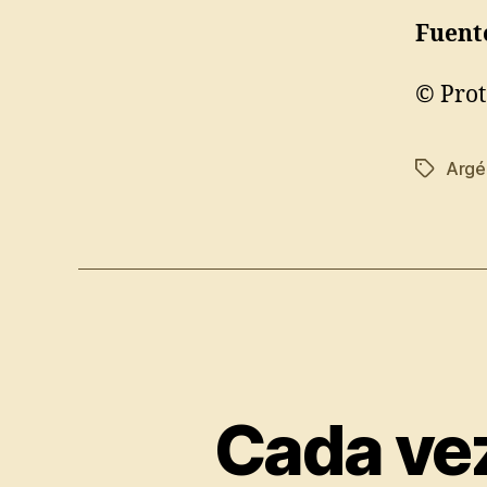
Fuent
© Prot
Argél
Tags
Cada vez