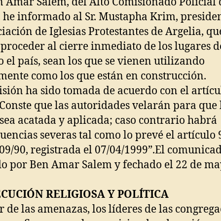
n Amar Salem, del Alto Comisionado Policial 
, he informado al Sr. Mustapha Krim, preside
ciación de Iglesias Protestantes de Argelia, qu
proceder al cierre inmediato de los lugares d
o el país, sean los que se vienen utilizando
mente como los que están en construcción.
isión ha sido tomada de acuerdo con el artícu
 Conste que las autoridades velarán para que 
sea acatada y aplicada; caso contrario habrá
uencias severas tal como lo prevé el artículo 
 09/90, registrada el 07/04/1999”.El comunicad
o por Ben Amar Salem y fechado el 22 de ma
CUCIÓN RELIGIOSA Y POLÍTICA
r de las amenazas, los líderes de las congreg