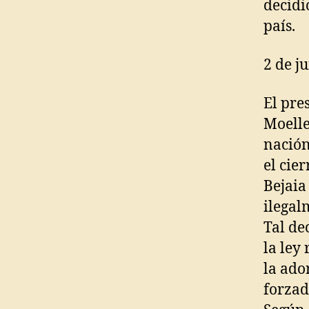
decidió
país.
2 de j
El pre
Moelle
nació
el cie
Bejaia
ilegal
Tal de
la ley
la ado
forzado