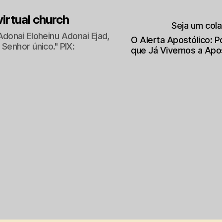
 virtual church
Seja um col
Adonai Eloheinu Adonai Ejad,
O Alerta Apostólico: 
Senhor único." PIX:
que Já Vivemos a Apo