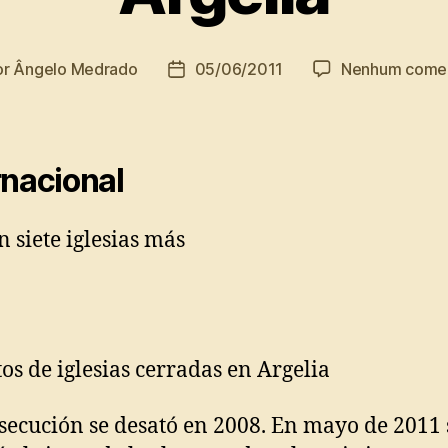
or
Ângelo Medrado
05/06/2011
Nenhum comen
r
Data
de
publicação
rnacional
n siete iglesias más
secución se desató en 2008. En mayo de 2011 