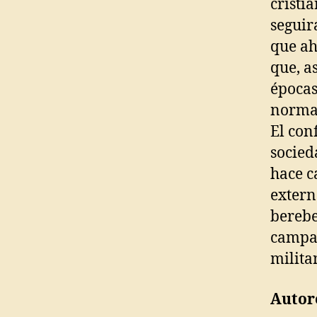
cristi
seguir
que ah
que, a
épocas
normal
El con
socied
hace c
extern
berebe
campañ
milita
Autor