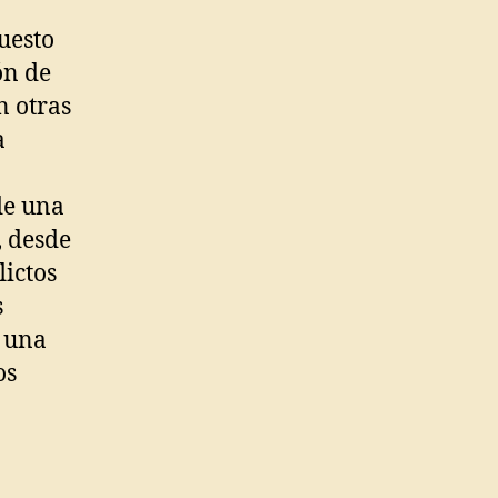
uesto
ón de
n otras
a
 de una
, desde
lictos
s
o una
os