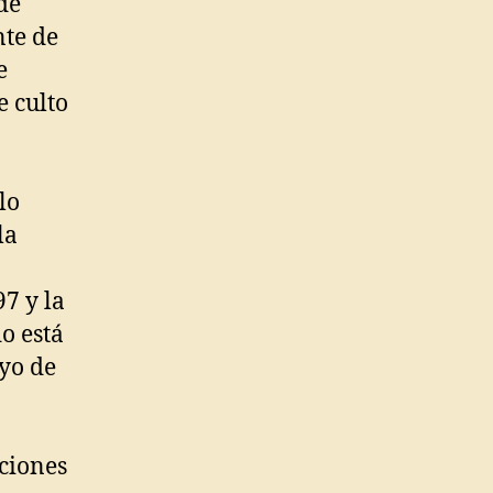
de
nte de
e
e culto
lo
la
97 y la
o está
yo de
aciones