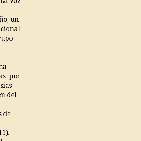
 La Voz
año, un
icional
grupo
 ha
nas que
sias
en del
s de
11).