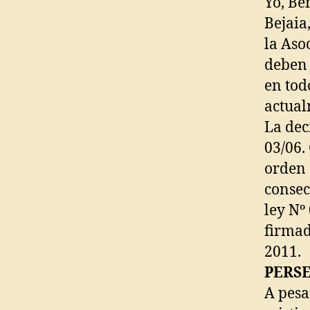
Yo, Be
Bejaia
la Aso
deben 
en tod
actual
La dec
03/06.
orden 
consec
ley Nº
firmad
2011.
PERSE
A pesa