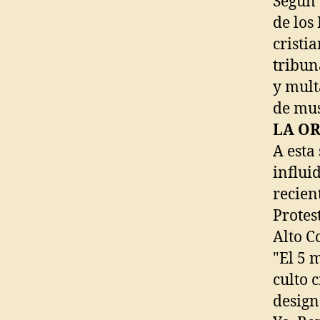
Según 
de los 
cristi
tribun
y mult
de mu
LA OR
A esta
influid
recien
Protes
Alto C
"El 5 
culto 
design