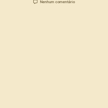
em
Nenhum comentário
post
publicação
Elvis
Presley
Gospel,
How
Great
Thou
Art