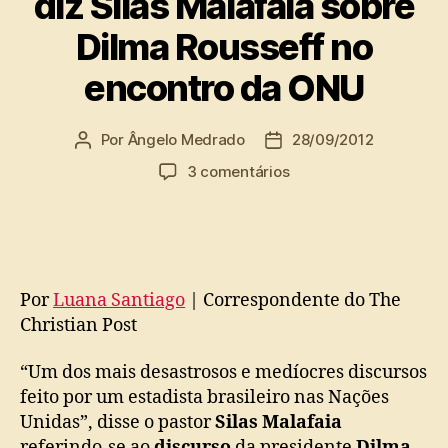
diz Silas Malafaia sobre
Dilma Rousseff no
encontro da ONU
Por
Ângelo Medrado
28/09/2012
Autor
Data
do
de
em
3 comentários
post
publicação
‘Um
dos
mais
desastrosos
e
Por
Luana Santiago
| Correspondente do The
medíocres
Christian Post
discursos’,
diz
Silas
“Um dos mais desastrosos e medíocres discursos
Malafaia
feito por um estadista brasileiro nas Nações
sobre
Unidas”, disse o pastor
Silas Malafaia
Dilma
referindo-se ao
discurso
da presidente
Dilma