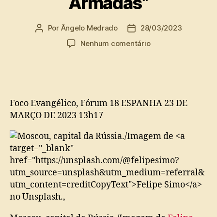
Armadas”
Por
Ângelo Medrado
28/03/2023
Autor
Data
do
de
em
Nenhum comentário
post
publicação
Rússia
multa
cidadãos
por
citarem
Foco Evangélico, Fórum 18
ESPANHA 23 DE
a
MARÇO DE 2023 13h17
Bíblia
para
“desacreditar
as
Forças
Armadas”