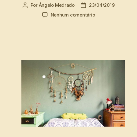
Por
Ângelo Medrado
23/04/2019
Autor
Data
do
de
em
Nenhum comentário
post
publicação
Ex-
ocultista
adverte
que
alguns
objetos
em
casa
podem
atrair
demônios