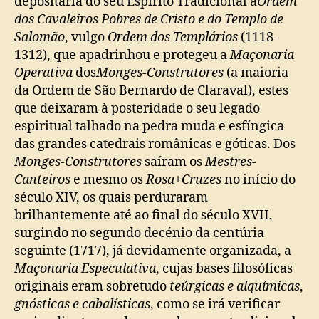
depositária do seu Espírito Tradicional a
Ordem
dos Cavaleiros Pobres de Cristo e do Templo de
Salomão
, vulgo
Ordem dos Templários
(1118-
1312), que apadrinhou e protegeu a
Maçonaria
Operativa
dos
Monges-Construtores
(a maioria
da Ordem de São Bernardo de Claraval), estes
que deixaram à posteridade o seu legado
espiritual talhado na pedra muda e esfíngica
das grandes catedrais românicas e góticas. Dos
Monges-Construtores
saíram os
Mestres-
Canteiros
e mesmo os
Rosa+Cruzes
no início do
século XIV, os quais perduraram
brilhantemente até ao final do século XVII,
surgindo no segundo decénio da centúria
seguinte (1717), já devidamente organizada, a
Maçonaria Especulativa
, cujas bases filosóficas
originais eram sobretudo
teúrgicas e alquímicas
,
gnósticas e cabalísticas
, como se irá verificar