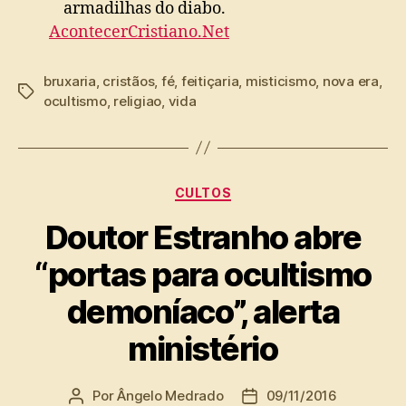
armadilhas do diabo.
AcontecerCristiano.Net
bruxaria
,
cristãos
,
fé
,
feitiçaria
,
misticismo
,
nova era
,
Tags
ocultismo
,
religiao
,
vida
Categorias
CULTOS
Doutor Estranho abre
“portas para ocultismo
demoníaco”, alerta
ministério
Por
Ângelo Medrado
09/11/2016
Autor
Data