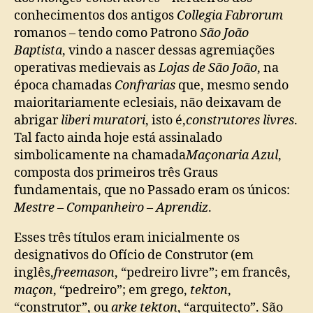
conhecimentos dos antigos
Collegia Fabrorum
romanos – tendo como Patrono
São João
Baptista
, vindo a nascer dessas agremiações
operativas medievais as
Lojas de São João
, na
época chamadas
Confrarias
que, mesmo sendo
maioritariamente eclesiais, não deixavam de
abrigar
liberi muratori
, isto é,
construtores livres
.
Tal facto ainda hoje está assinalado
simbolicamente na chamada
Maçonaria Azul
,
composta dos primeiros três Graus
fundamentais, que no Passado eram os únicos:
Mestre
–
Companheiro
–
Aprendiz
.
Esses três títulos eram inicialmente os
designativos do Ofício de Construtor (em
inglês,
freemason
, “pedreiro livre”; em francês,
maçon
, “pedreiro”; em grego,
tekton
,
“construtor”, ou
arke tekton
, “arquitecto”. São