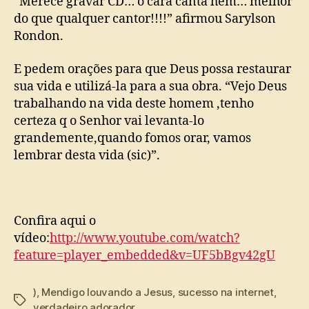
“Merece gravar CD… o cara canta hem… melhor
do que qualquer cantor!!!!” afirmou Sarylson
Rondon.
E pedem orações para que Deus possa restaurar
sua vida e utilizá-la para a sua obra. “Vejo Deus
trabalhando na vida deste homem ,tenho
certeza q o Senhor vai levanta-lo
grandemente,quando fomos orar, vamos
lembrar desta vida (sic)”.
Confira aqui o
vídeo:
http://www.youtube.com/watch?
feature=player_embedded&v=UF5bBgv42gU
)
,
Mendigo louvando a Jesus
,
sucesso na internet
,
Tags
verdadeiro adorador