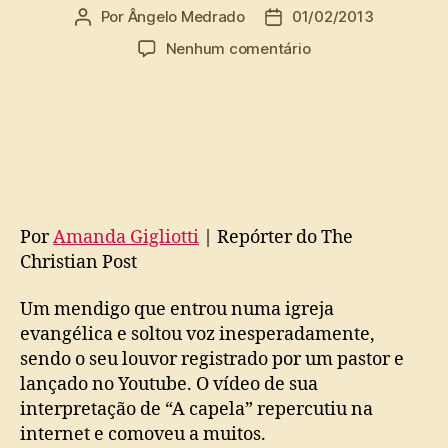
Por
Ângelo Medrado
01/02/2013
Autor
Data
do
de
em
Nenhum comentário
post
publicação
Mendigo
louvando
a
Jesus
faz
sucesso
na
internet
Por
Amanda Gigliotti
| Repórter do The
(Vídeo)
Christian Post
Um mendigo que entrou numa igreja
evangélica e soltou voz inesperadamente,
sendo o seu louvor registrado por um pastor e
lançado no Youtube. O vídeo de sua
interpretação de “A capela” repercutiu na
internet e comoveu a muitos.