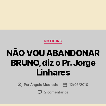
Categorias
NOTICIAS
NÃO VOU ABANDONAR
BRUNO, diz o Pr. Jorge
Linhares
Por
Ângelo Medrado
12/07/2010
Autor
Data
do
de
em
2 comentários
post
publicação
NÃO
VOU