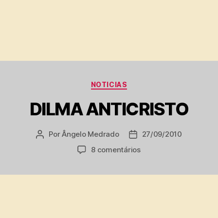
Categorias
NOTICIAS
DILMA ANTICRISTO
Por
Ângelo Medrado
27/09/2010
Autor
Data
do
de
em
8 comentários
post
publicação
DILMA
ANTICRISTO