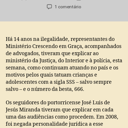
do
de
em
1 comentário
post
publicação
CRESCENDO
EM
GRAÇA
:
Ministério
Há 14 anos na ilegalidade, representantes do
cristão
Ministério Crescendo em Graça, acompanhados
ilegal
de advogados, tiveram que explicar ao
segue
ministério da Justiça, do Interior e à polícia, esta
tatuando
semana, como continuam atuando no país e os
o
motivos pelos quais tatuam crianças e
número
adolescentes com a sigla SSS – salvo sempre
da
besta
salvo – e o número da besta, 666.
em
crianças.
Os seguidores do portorricense José Luis de
Jesús Miranda tiveram que explicar em cada
uma das audiências como procedem. Em 2008,
foi negada personalidade jurídica a esse