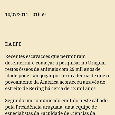
no
Uruguai
podem
10/07/2011 – 01h59
invalidar
teoria
de
povoamento
da
DA EFE
América
Recentes escavações que permitiram
desenterrar e começar a pesquisar no Uruguai
restos ósseos de animais com 29 mil anos de
idade poderiam jogar por terra a teoria de que o
povoamento da América aconteceu através do
estreito de Bering há cerca de 12 mil anos.
Segundo um comunicado emitido neste sábado
pela Presidência uruguaia, uma equipe de
especialistas da Faculdade de Ciências da