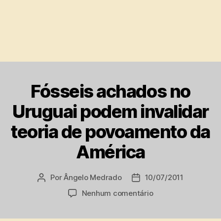
Fósseis achados no
Uruguai podem invalidar
teoria de povoamento da
América
Por
Ângelo Medrado
10/07/2011
Autor
Data
do
de
em
Nenhum comentário
post
publicação
Fósseis
achados