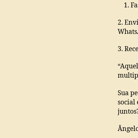
1. F
2. Env
Whats
3. Rec
“Aquel
multip
Sua pe
social
juntos
Ângel