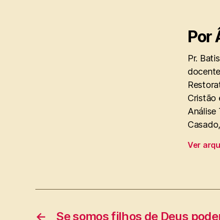
Por 
Pr. Bati
docente
Restorat
Cristão 
Análise
Casado, 
Ver arq
←
Se somos filhos de Deus pode