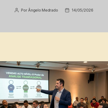
Por
Ângelo Medrado
14/05/2026
Autor
Data
do
de
post
publicação