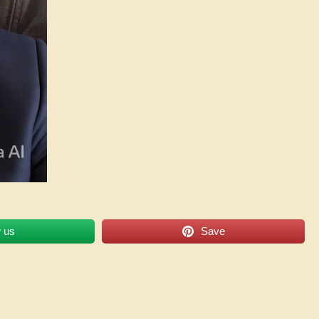
w us
Save