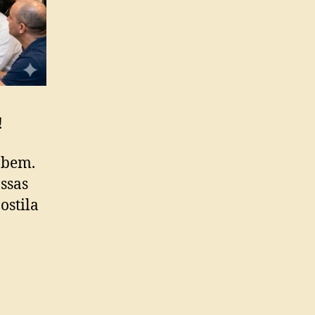
!
 bem.
ossas
ostila