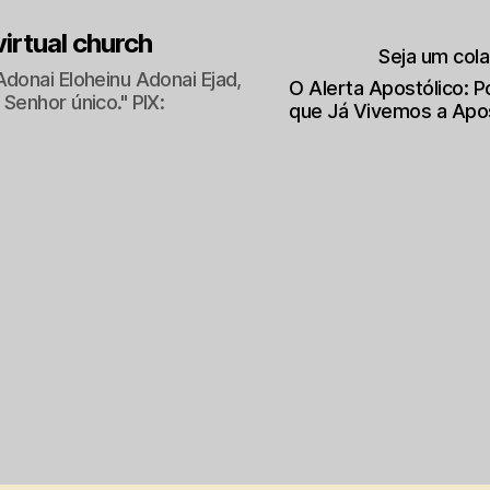
 virtual church
Seja um col
Adonai Eloheinu Adonai Ejad,
O Alerta Apostólico: 
Senhor único." PIX:
que Já Vivemos a Apo