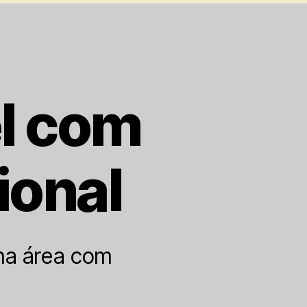
el com
ional
na área com