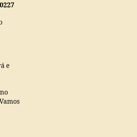
80227
o
á e
 no
. Vamos