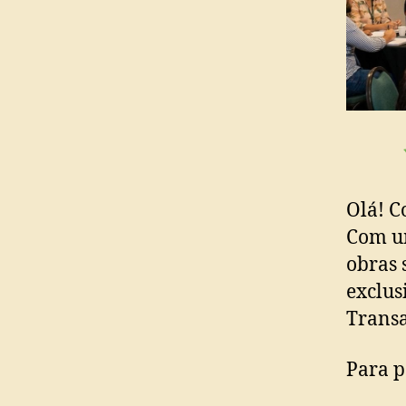
Olá! C
Com u
obras 
exclus
Transa
Para p