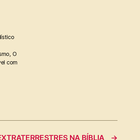
ístico
ismo, O
vel com
 EXTRATERRESTRES NA BÍBLIA
→