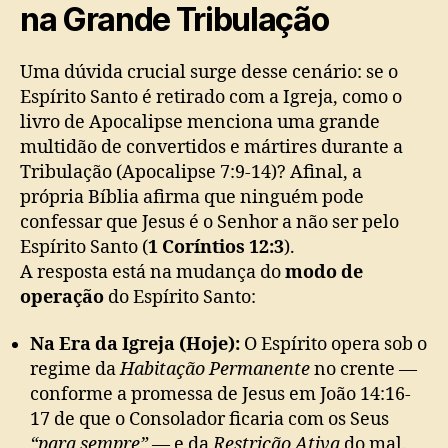
na Grande Tribulação
Uma dúvida crucial surge desse cenário: se o
Espírito Santo é retirado com a Igreja, como o
livro de Apocalipse menciona uma grande
multidão de convertidos e mártires durante a
Tribulação (Apocalipse 7:9-14)? Afinal, a
própria Bíblia afirma que ninguém pode
confessar que Jesus é o Senhor a não ser pelo
Espírito Santo (
1 Coríntios 12:3
).
A resposta está na mudança do
modo de
operação
do Espírito Santo:
Na Era da Igreja (Hoje):
O Espírito opera sob o
regime da
Habitação Permanente
no crente —
conforme a promessa de Jesus em João 14:16-
17 de que o Consolador ficaria com os Seus
“para sempre”
— e da
Restrição Ativa
do mal.