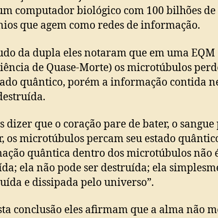
m computador biológico com 100 bilhões de
ios que agem como redes de informação.
tudo da dupla eles notaram que em uma EQM
iência de Quase-Morte) os microtúbulos per
tado quântico, porém a informação contida n
destruída.
 dizer que o coração pare de bater, o sangue
ir, os microtúbulos percam seu estado quântic
ação quântica dentro dos microtúbulos não 
ída; ela não pode ser destruída; ela simplesm
buída e dissipada pelo universo”.
ta conclusão eles afirmam que a alma não m