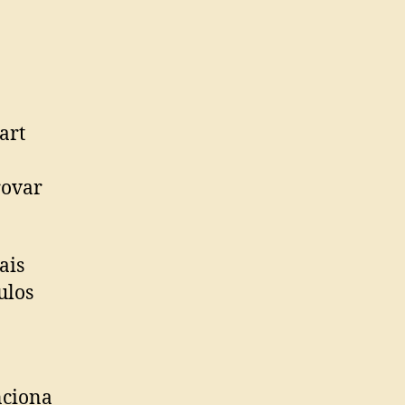
art
rovar
ais
ulos
nciona