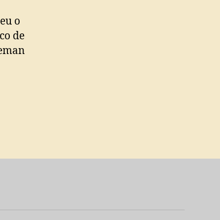
eu o
co de
eeman