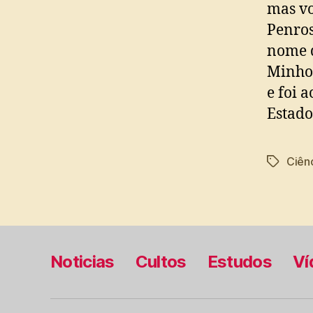
mas vo
Penros
nome d
Minho
e foi 
Estado
Ciênc
Tags
Noticias
Cultos
Estudos
Ví