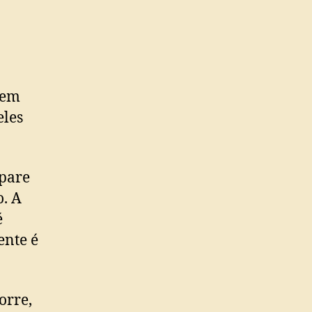
dem
eles
 pare
o. A
é
ente é
orre,