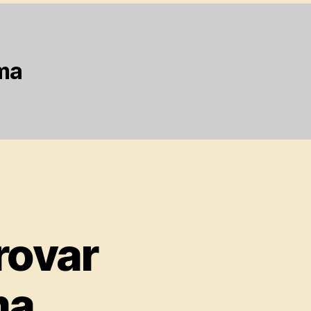
lma
rovar
ma