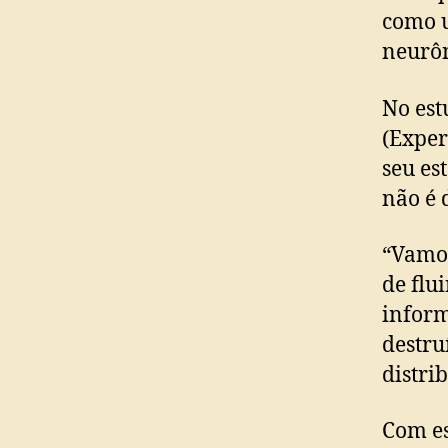
como u
neurôn
No es
(Exper
seu es
não é 
“Vamos
de flu
inform
destru
distri
Com es