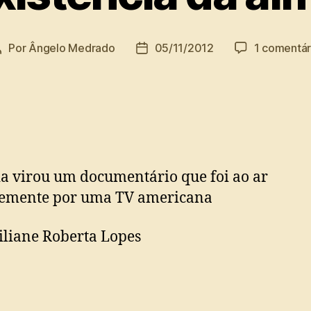
Por
Ângelo Medrado
05/11/2012
1 comentár
Autor
Data
do
de
post
publicação
ia virou um documentário que foi ao ar
temente por uma TV americana
iliane Roberta Lopes