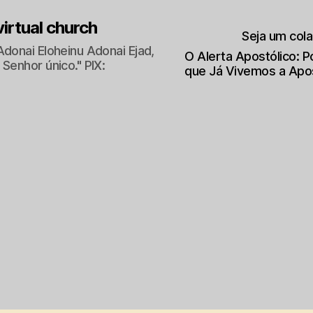
 virtual church
Seja um col
Adonai Eloheinu Adonai Ejad,
O Alerta Apostólico: 
Senhor único." PIX:
que Já Vivemos a Apo