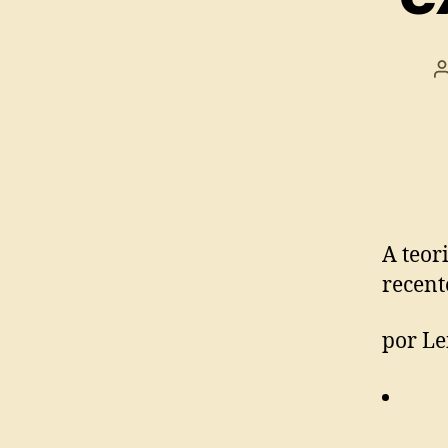
A teor
recen
por Le