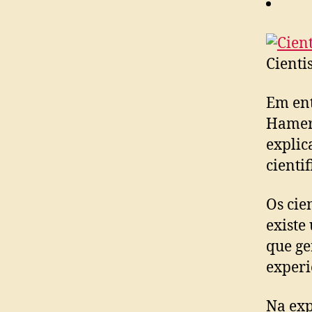
Cienti
Em ent
Hamerr
explic
cienti
Os cie
existe
que ge
experi
Na exp