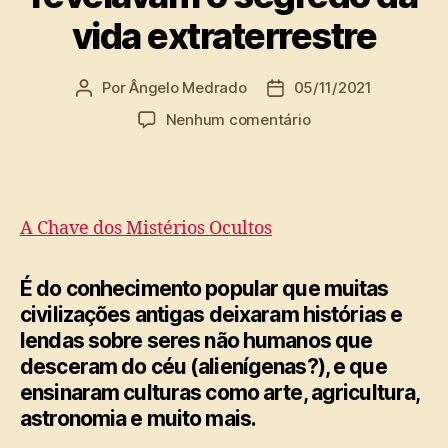
vida extraterrestre
Por
Ângelo Medrado
05/11/2021
Autor
Data
do
de
em
Nenhum comentário
post
publicação
Os
textos
sumérios
revelavam
A Chave dos Mistérios Ocultos
o
segredo
da
É do conhecimento popular que muitas
vida
civilizações antigas deixaram histórias e
extraterrestre
lendas sobre seres não humanos que
desceram do céu (alienígenas?), e que
ensinaram culturas como arte, agricultura,
astronomia e muito mais.