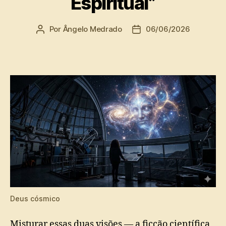
Espiritual”
Por
Ângelo Medrado
06/06/2026
Autor
Data
do
de
post
publicação
Deus cósmico
Misturar essas duas visões — a ficção científica