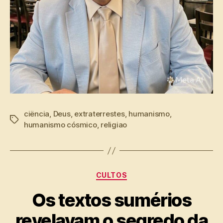
ciëncia
,
Deus
,
extraterrestes
,
humanismo
,
Tags
humanismo cósmico
,
religiao
Categorias
CULTOS
Os textos sumérios
revelavam o segredo da