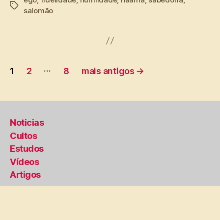
Tags
salomão
Paginação
…
1
2
8
mais antigos
→
de
posts
Noticias
Cultos
Estudos
Vídeos
Artigos