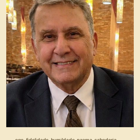
ego
,
fidelidade
,
humildade
,
naama
,
sabedoria
,