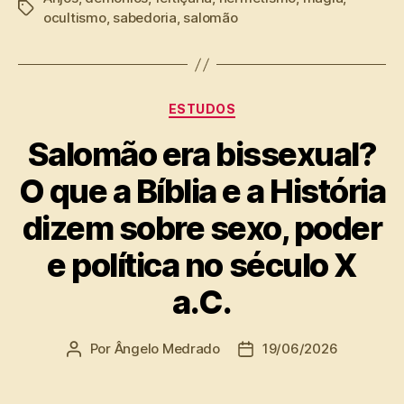
Tags
ocultismo
,
sabedoria
,
salomão
Categorias
ESTUDOS
Salomão era bissexual?
O que a Bíblia e a História
dizem sobre sexo, poder
e política no século X
a.C.
Por
Ângelo Medrado
19/06/2026
Autor
Data
do
de
post
publicação