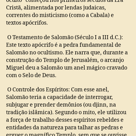
oculto” começou nos primeiros séculos da Era
Cristã, alimentada por lendas judaicas,
correntes do misticismo (como a Cabala) e
textos apócrifos.
O Testamento de Salomão (Século I a III d.C.):
Este texto apócrifo é a pedra fundamental de
Salomão no ocultismo. Ele narra que, durante a
construção do Templo de Jerusalém, o arcanjo
Miguel deu a Salomão um anel mágico cravado
com o Selo de Deus.
O Controle dos Espíritos: Com esse anel,
Salomão teria a capacidade de interrogar,
subjugar e prender demônios (ou djinn, na
tradição islâmica). Segundo o mito, ele utilizou
a força de trabalho desses espíritos rebeldes e
entidades da natureza para talhar as pedras e
erguer o magnífico Templo, sem que se ouvisse