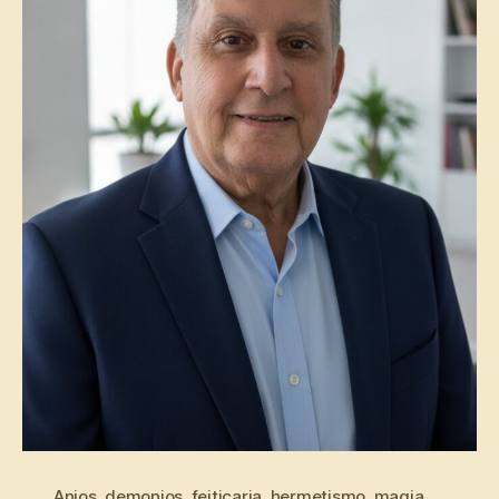
Anjos
,
demonios
,
feitiçaria
,
hermetismo
,
magia
,