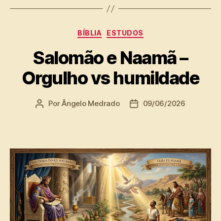
Categorias
BÍBLIA
ESTUDOS
Salomão e Naamã –
Orgulho vs humildade
Por
Ângelo Medrado
09/06/2026
Autor
Data
do
de
post
publicação