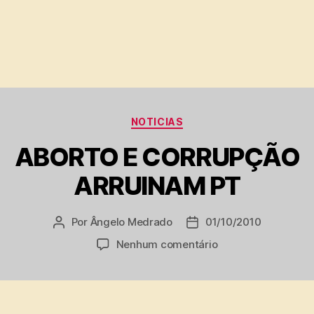
Categorias
NOTICIAS
ABORTO E CORRUPÇÃO
ARRUINAM PT
Por
Ângelo Medrado
01/10/2010
Autor
Data
do
de
em
Nenhum comentário
post
publicação
ABORTO
E
CORRUPÇÃO
ARRUINAM