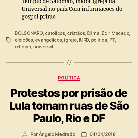
Templo de Salomão, maior igreja da
Universal no país.Com informações do
gospel prime
BOLSONARO
,
catolicos
,
cristãos
,
Dilma
,
Edir Macedo
,
eleicões
,
evangelicos
,
igreja
,
IURD
,
politica
,
PT
,
Tags
religiao
,
universal
Categorias
POLÍTICA
Protestos por prisão de
Lula tomam ruas de São
Paulo, Rio e DF
Por
Ângelo Medrado
04/04/2018
Autor
Data