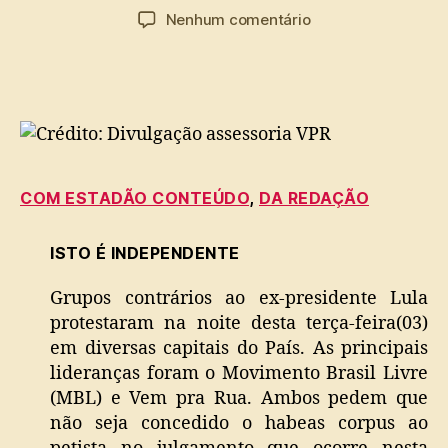
do
de
em
Nenhum comentário
post
publicação
Protestos
por
prisão
de
Lula
tomam
ruas
de
COM ESTADÃO CONTEÚDO
,
DA REDAÇÃO
São
Paulo,
ISTO É INDEPENDENTE
Rio
e
Grupos contrários ao ex-presidente Lula
DF
protestaram na noite desta terça-feira(03)
em diversas capitais do País. As principais
lideranças foram o Movimento Brasil Livre
(MBL) e Vem pra Rua. Ambos pedem que
não seja concedido o habeas corpus ao