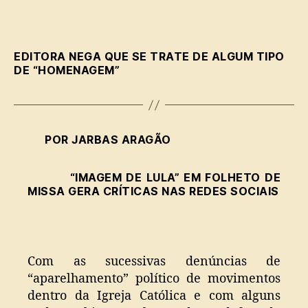
de
Lula”
em
EDITORA NEGA QUE SE TRATE DE ALGUM TIPO
folheto
DE “HOMENAGEM”
de
missa
gera
críticas
nas
POR JARBAS ARAGÃO
redes
sociais
“IMAGEM DE LULA” EM FOLHETO DE
MISSA GERA CRÍTICAS NAS REDES SOCIAIS
Com as sucessivas denúncias de
“aparelhamento” político de movimentos
dentro da Igreja Católica e com alguns