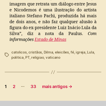
imagem que retrata um diálogo entre Jesus
e Nicodemos é uma ilustração do artista
italiano Stefano Pachì, produzida há mais
de dois anos, e não faz qualquer alusão à
figura do ex-presidente Luiz Inácio Lula da
Silva”, diz a nota da Paulus.
Com
informações
Estado de Minas
catolicos
,
cristãos
,
Dilma
,
eleicões
,
fé
,
igreja
,
Lula
,
Tags
politica
,
PT
,
religiao
,
vaticano
Paginação
…
1
2
33
mais antigos
→
de
posts