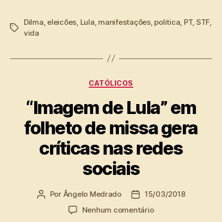
Dilma
,
eleicões
,
Lula
,
manifestações
,
politica
,
PT
,
STF
,
Tags
vida
Categorias
CATÓLICOS
“Imagem de Lula” em
folheto de missa gera
críticas nas redes
sociais
Por
Ângelo Medrado
15/03/2018
Autor
Data
do
de
em
Nenhum comentário
post
publicação
“Imagem