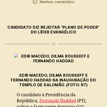
em
Nenhum comentário
post
publicação
Haddad
faz
novas
críticas
CANDIDATO DIZ REJEITAR “PLANO DE PODER”
a
DO LÍDER EVANGÉLICO
Edir
Macedo
EDIR MACEDO, DILMA ROUSSEFF E
FERNANDO HADDAD NA INAUGURAÇÃO DO
TEMPLO DE SALOMÃO. (FOTO: R7)
O candidato à Presidência da
República,
Fernando Haddad
(PT),
voltou a fazer neste domingo (14)