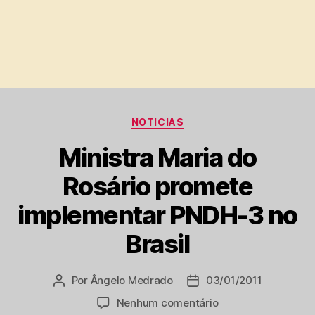
Categorias
NOTICIAS
Ministra Maria do
Rosário promete
implementar PNDH-3 no
Brasil
Por
Ângelo Medrado
03/01/2011
Autor
Data
do
de
em
Nenhum comentário
post
publicação