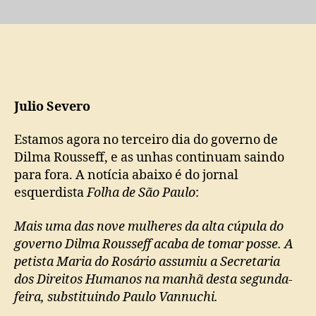
Ministra
Maria
do
Rosário
promete
implementar
PNDH-
Julio Severo
3
no
Estamos agora no terceiro dia do governo de
Brasil
Dilma Rousseff, e as unhas continuam saindo
para fora. A notícia abaixo é do jornal
esquerdista
Folha de São Paulo
:
Mais uma das nove mulheres da alta cúpula do
governo Dilma Rousseff acaba de tomar posse. A
petista Maria do Rosário assumiu a Secretaria
dos Direitos Humanos na manhã desta segunda-
feira, substituindo Paulo Vannuchi.