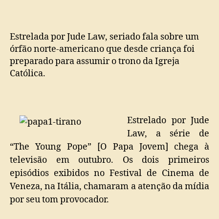
TV
mostra
como
próximo
Estrelada por Jude Law, seriado fala sobre um
papa
órfão norte-americano que desde criança foi
pode
preparado para assumir o trono da Igreja
ser
Católica.
um
tirano
Estrelado por Jude
Law, a série de
“The Young Pope” [O Papa Jovem] chega à
televisão em outubro. Os dois primeiros
episódios exibidos no Festival de Cinema de
Veneza, na Itália, chamaram a atenção da mídia
por seu tom provocador.