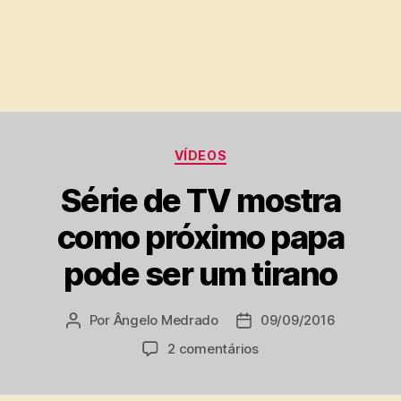
Categorias
VÍDEOS
Série de TV mostra
como próximo papa
pode ser um tirano
Por
Ângelo Medrado
09/09/2016
Autor
Data
do
de
em
2 comentários
post
publicação
Série
de