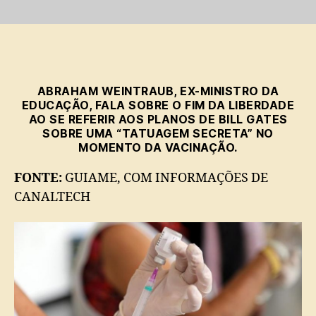
Bill
Gates
e
“marca
invisível”
que
ABRAHAM WEINTRAUB, EX-MINISTRO DA
substitui
EDUCAÇÃO, FALA SOBRE O FIM DA LIBERDADE
carteira
AO SE REFERIR AOS PLANOS DE BILL GATES
de
SOBRE UMA “TATUAGEM SECRETA” NO
vacinação
MOMENTO DA VACINAÇÃO.
é
assunto
FONTE:
GUIAME, COM INFORMAÇÕES DE
na
CANALTECH
pandemia