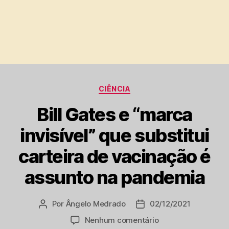
Categorias
CIÊNCIA
Bill Gates e “marca
invisível” que substitui
carteira de vacinação é
assunto na pandemia
Por
Ângelo Medrado
02/12/2021
Autor
Data
do
de
em
Nenhum comentário
post
publicação