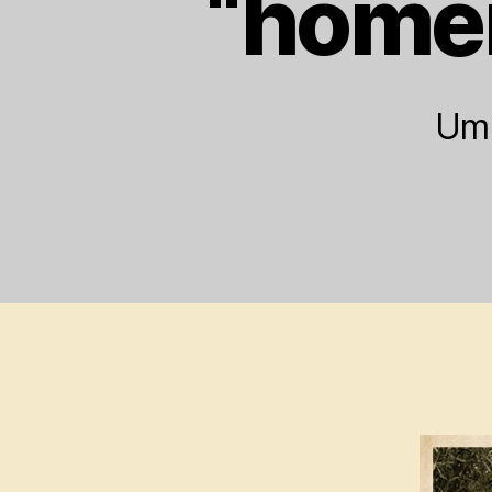
“home
Um 