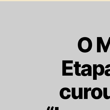
O M
Etap
curou