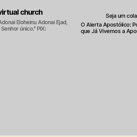
 virtual church
Seja um col
Adonai Eloheinu Adonai Ejad,
O Alerta Apostólico: 
Senhor único." PIX:
que Já Vivemos a Apo