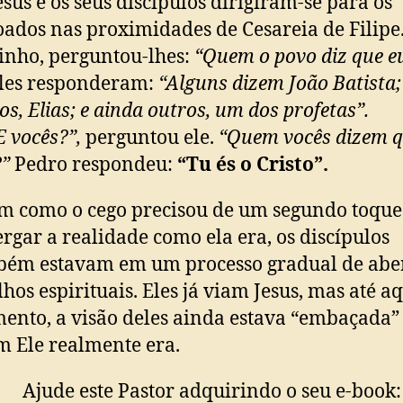
sus e os seus discípulos dirigiram-se para os
ados nas proximidades de Cesareia de Filipe
nho, perguntou-lhes:
“Quem o povo diz que e
les responderam:
“Alguns dizem João Batista;
os, Elias; e ainda outros, um dos profetas”.
E vocês?”,
perguntou ele.
“Quem vocês dizem q
”
Pedro respondeu:
“Tu és o Cristo”.
m como o cego precisou de um segundo toque
rgar a realidade como ela era, os discípulos
bém estavam em um processo gradual de abe
lhos espirituais. Eles já viam Jesus, mas até a
nto, a visão deles ainda estava “embaçada”
 Ele realmente era.
Ajude este Pastor adquirindo o seu e-book: