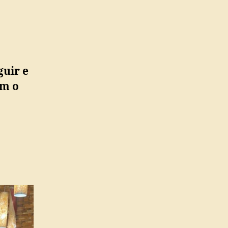
guir e
om o