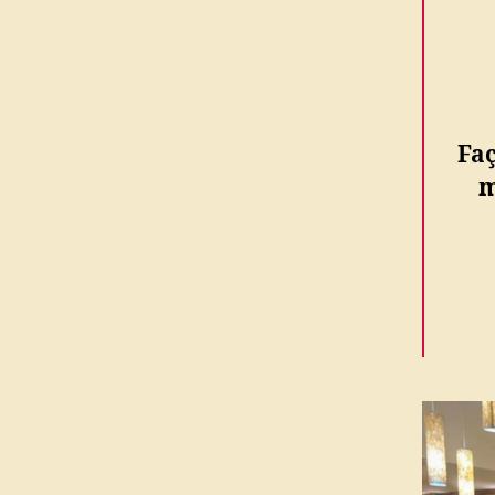
Faç
m