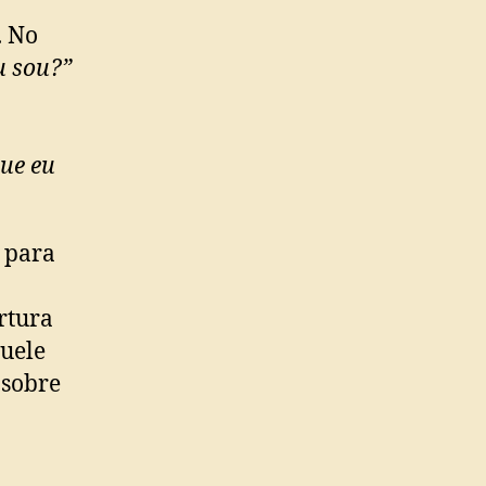
. No
u sou?”
ue eu
 para
rtura
quele
 sobre