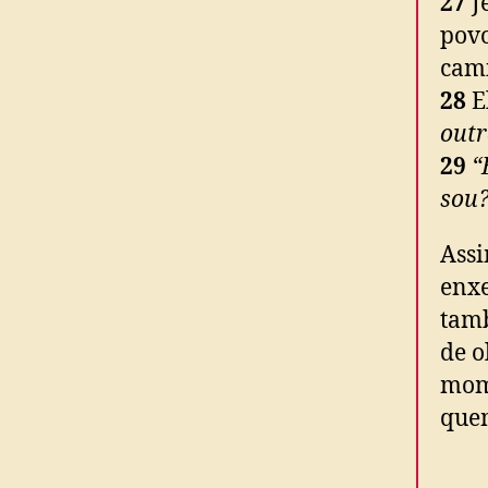
27
Je
povo
cami
28
E
outr
29
“
sou?
Assi
enxe
tam
de o
mome
quem