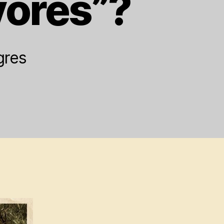
ores”?
gres