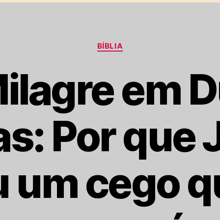
Categorias
BÍBLIA
ilagre em 
as: Por que 
 um cego q