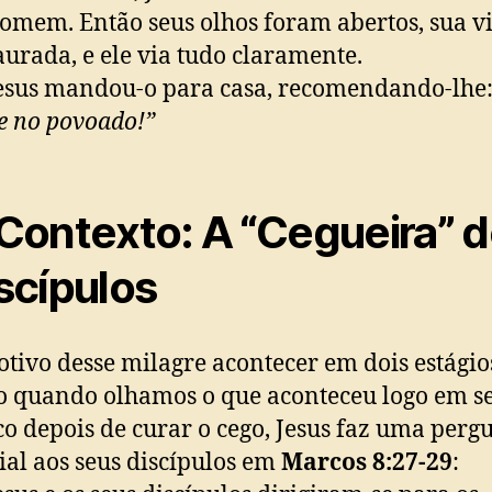
omem. Então seus olhos foram abertos, sua vi
aurada, e ele via tudo claramente.
esus mandou-o para casa, recomendando-lhe
e no povoado!”
Contexto: A “Cegueira” 
scípulos
tivo desse milagre acontecer em dois estágios
o quando olhamos o que aconteceu logo em s
o depois de curar o cego, Jesus faz uma perg
ial aos seus discípulos em
Marcos 8:27-29
: