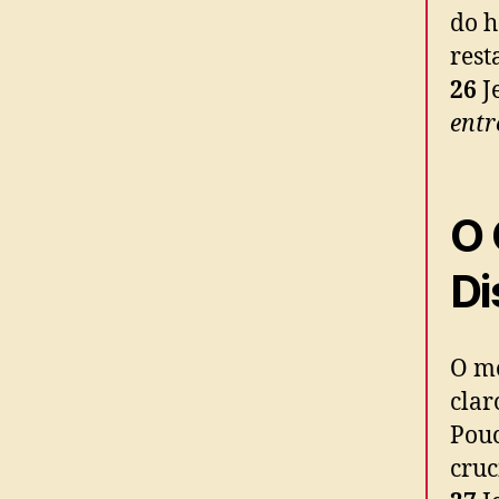
do h
rest
26
J
entr
O 
Di
O mo
clar
Pouc
cruc