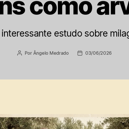
ns como árv
interessante estudo sobre mila
Por
Ângelo Medrado
03/06/2026
Autor
Data
do
de
post
publicação