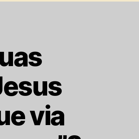
Duas
Jesus
ue via