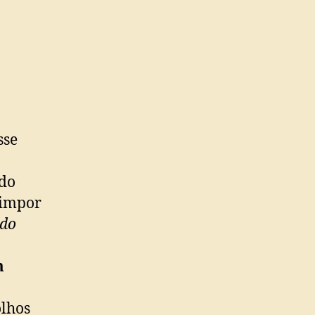
sse
 do
 impor
ndo
m
olhos