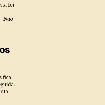
sta foi
:
“Não
dos
 fica
eguida.
unta