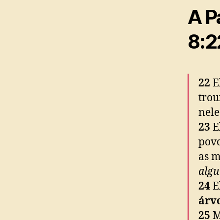
A P
8:2
22
E
trou
nele
23
E
povo
as m
algu
24
El
árv
25
M